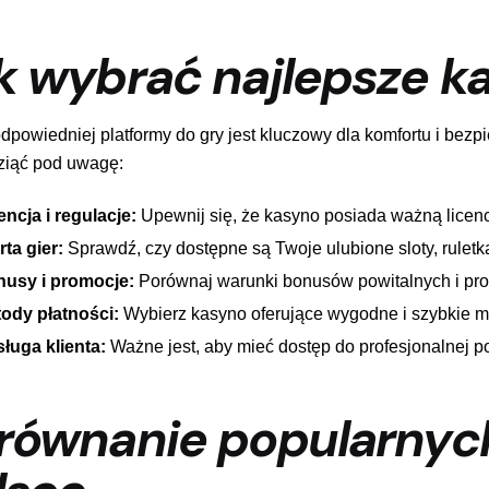
k wybrać najlepsze k
powiedniej platformy do gry jest kluczowy dla komfortu i bezpi
ziąć pod uwagę:
encja i regulacje:
Upewnij się, że kasyno posiada ważną licenc
rta gier:
Sprawdź, czy dostępne są Twoje ulubione sloty, ruletka
usy i promocje:
Porównaj warunki bonusów powitalnych i prom
ody płatności:
Wybierz kasyno oferujące wygodne i szybkie me
ługa klienta:
Ważne jest, aby mieć dostęp do profesjonalnej 
równanie popularnych