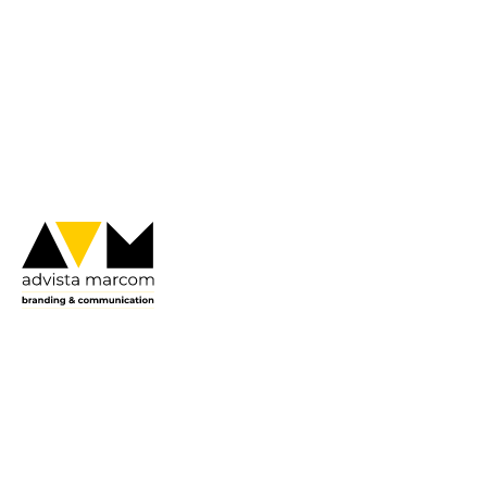
Skip
to
content