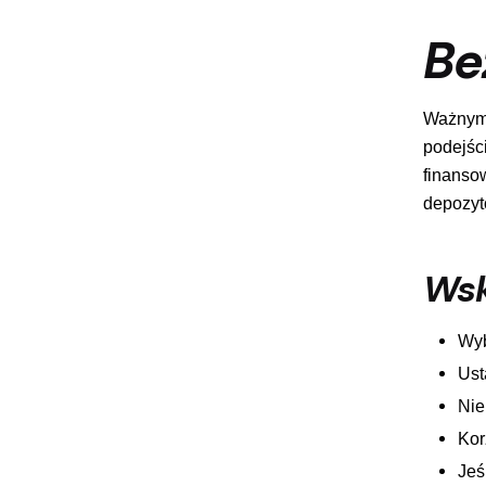
Be
Ważnym 
podejśc
finansow
depozyt
Wsk
Wyb
Ust
Nie
Kor
Jeś