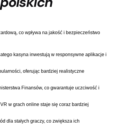
 polskich
zardową, co wpływa na jakość i bezpieczeństwo
latego kasyna inwestują w responsywne aplikacje i
arności, oferując bardziej realistyczne
isterstwa Finansów, co gwarantuje uczciwość i
 VR w grach online staje się coraz bardziej
d dla stałych graczy, co zwiększa ich