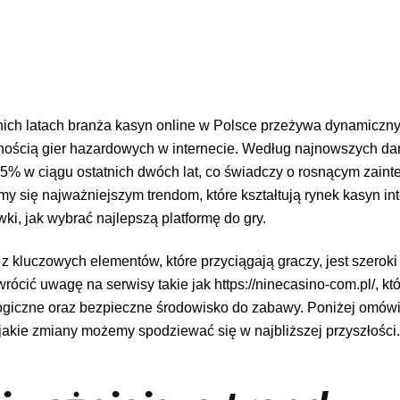
nich latach branża kasyn online w Polsce przeżywa dynamiczny 
nością gier hazardowych w internecie. Według najnowszych dan
5% w ciągu ostatnich dwóch lat, co świadczy o rosnącym zainte
my się najważniejszym trendom, które kształtują rynek kasyn i
i, jak wybrać najlepszą platformę do gry.
 kluczowych elementów, które przyciągają graczy, jest szeroki
wrócić uwagę na serwisy takie jak
https://ninecasino-com.pl/
, k
ogiczne oraz bezpieczne środowisko do zabawy. Poniżej omówim
 jakie zmiany możemy spodziewać się w najbliższej przyszłości.