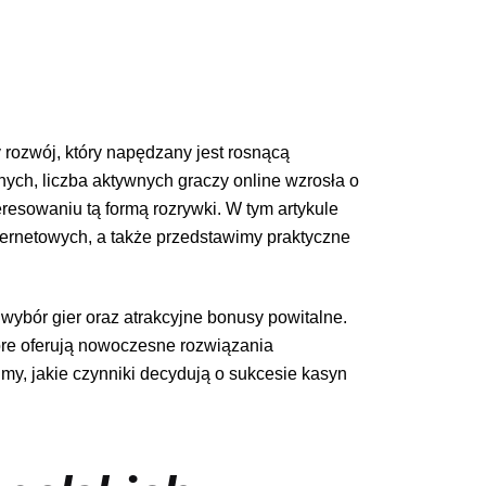
rozwój, który napędzany jest rosnącą
ych, liczba aktywnych graczy online wzrosła o
resowaniu tą formą rozrywki. W tym artykule
nternetowych, a także przedstawimy praktyczne
 wybór gier oraz atrakcyjne bonusy powitalne.
tóre oferują nowoczesne rozwiązania
y, jakie czynniki decydują o sukcesie kasyn