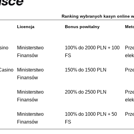
lsce
Ranking wybranych kasyn online w
Licencja
Bonus powitalny
Meto
sino
Ministerstwo
100% do 2000 PLN + 100
Prze
Finansów
FS
elek
Casino
Ministerstwo
150% do 1500 PLN
Prze
Finansów
Ministerstwo
200% do 2500 PLN
Prze
Finansów
elek
n
Ministerstwo
100% do 1000 PLN + 50
Prze
Finansów
FS