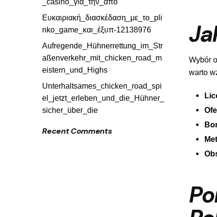
_casino_για_την_από
Ευκαιριακή_διασκέδαση_με_το_pli
Ja
nko_game_και_έξυπ-12138976
Aufregende_Hühnerrettung_im_Str
aßenverkehr_mit_chicken_road_m
Wybór od
eistern_und_Highs
warto w
Unterhaltsames_chicken_road_spi
Lic
el_jetzt_erleben_und_die_Hühner_
sicher_über_die
Ofe
Bon
Recent Comments
Met
Obs
Po