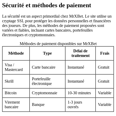
Sécurité et méthodes de paiement
La sécurité est un aspect primordial chez MrXBet. Le site utilise un
cryptage SSL pour protéger les données personnelles et financières
des joueurs. De plus, les méthodes de paiement proposées sont
variées et fiables, incluant cartes bancaires, portefeuilles
électroniques et cryptomonnaies.
Méthodes de paiement disponibles sur MrXBet
Délai de
Méthode
Type
Frais
traitement
Visa /
Carte bancaire
Instantané
Gratuit
Mastercard
Portefeuille
Skrill
Instantané
Gratuit
électronique
Bitcoin
Cryptomonnaie
10-30 minutes
Variable
Virement
1-3 jours
Banque
Variable
bancaire
ouvrés