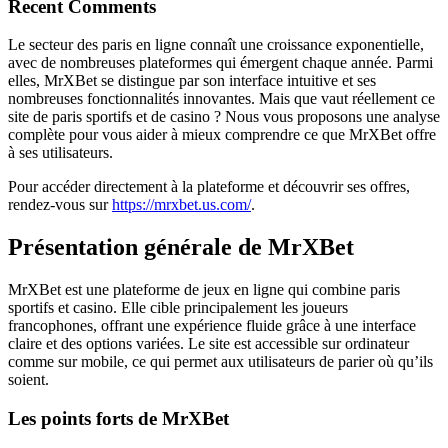
Recent Comments
Le secteur des paris en ligne connaît une croissance exponentielle,
avec de nombreuses plateformes qui émergent chaque année. Parmi
elles, MrXBet se distingue par son interface intuitive et ses
nombreuses fonctionnalités innovantes. Mais que vaut réellement ce
site de paris sportifs et de casino ? Nous vous proposons une analyse
complète pour vous aider à mieux comprendre ce que MrXBet offre
à ses utilisateurs.
Pour accéder directement à la plateforme et découvrir ses offres,
rendez-vous sur
https://mrxbet.us.com/
.
Présentation générale de MrXBet
MrXBet est une plateforme de jeux en ligne qui combine paris
sportifs et casino. Elle cible principalement les joueurs
francophones, offrant une expérience fluide grâce à une interface
claire et des options variées. Le site est accessible sur ordinateur
comme sur mobile, ce qui permet aux utilisateurs de parier où qu’ils
soient.
Les points forts de MrXBet