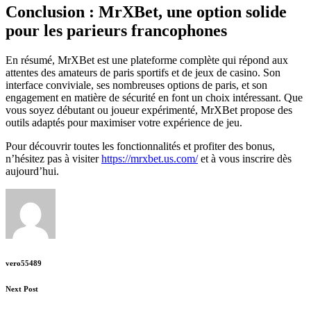
Conclusion : MrXBet, une option solide
pour les parieurs francophones
En résumé, MrXBet est une plateforme complète qui répond aux
attentes des amateurs de paris sportifs et de jeux de casino. Son
interface conviviale, ses nombreuses options de paris, et son
engagement en matière de sécurité en font un choix intéressant. Que
vous soyez débutant ou joueur expérimenté, MrXBet propose des
outils adaptés pour maximiser votre expérience de jeu.
Pour découvrir toutes les fonctionnalités et profiter des bonus,
n’hésitez pas à visiter
https://mrxbet.us.com/
et à vous inscrire dès
aujourd’hui.
vero55489
Next Post