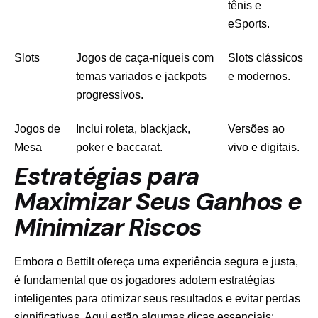
tênis e
eSports.
Slots
Jogos de caça-níqueis com
Slots clássicos
temas variados e jackpots
e modernos.
progressivos.
Jogos de
Inclui roleta, blackjack,
Versões ao
Mesa
poker e baccarat.
vivo e digitais.
Estratégias para
Maximizar Seus Ganhos e
Minimizar Riscos
Embora o Bettilt ofereça uma experiência segura e justa,
é fundamental que os jogadores adotem estratégias
inteligentes para otimizar seus resultados e evitar perdas
significativas. Aqui estão algumas dicas essenciais: