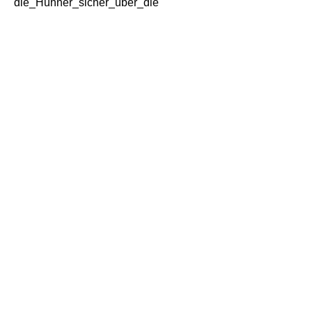
die_Hühner_sicher_über_die
Recent Comments