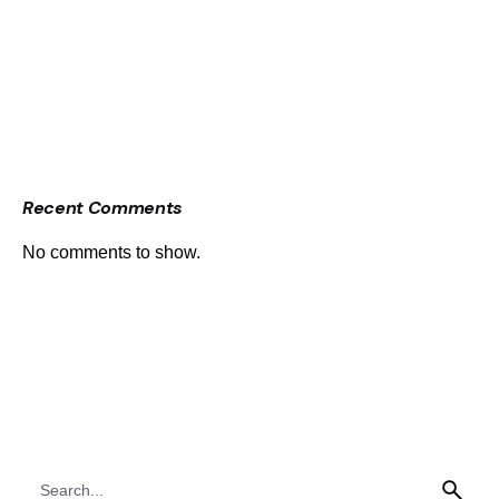
Recent Comments
No comments to show.
Search