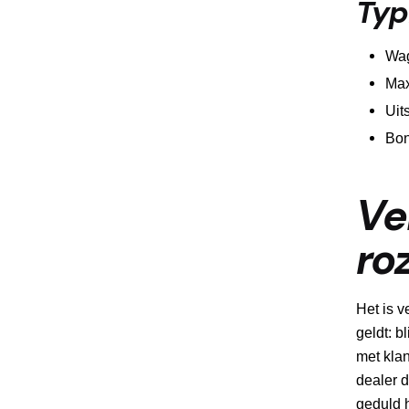
Typ
Wag
Max
Uit
Bon
Ve
ro
Het is v
geldt: b
met klan
dealer d
geduld 