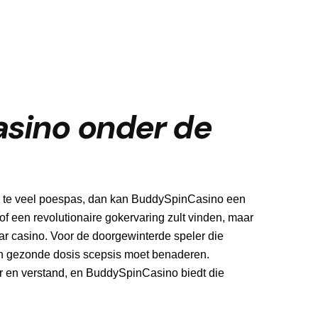
sino onder de
 al te veel poespas, dan kan BuddySpinCasino een
 of een revolutionaire gokervaring zult vinden, maar
ar casino. Voor de doorgewinterde speler die
 een gezonde dosis scepsis moet benaderen.
zier en verstand, en BuddySpinCasino biedt die