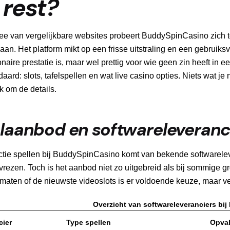
 rest?
zee van vergelijkbare websites probeert BuddySpinCasino zich 
an. Het platform mikt op een frisse uitstraling en een gebruiksv
onaire prestatie is, maar wel prettig voor wie geen zin heeft in 
ndaard: slots, tafelspellen en wat live casino opties. Niets wat je
jk om de details.
laanbod en softwareleveranc
tie spellen bij BuddySpinCasino komt van bekende softwareleve
 vrezen. Toch is het aanbod niet zo uitgebreid als bij sommige 
omaten of de nieuwste videoslots is er voldoende keuze, maar 
Overzicht van softwareleveranciers bi
cier
Type spellen
Opval