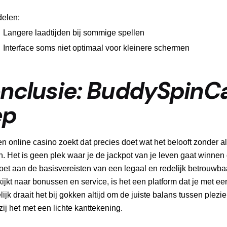
elen:
Langere laadtijden bij sommige spellen
Interface soms niet optimaal voor kleinere schermen
nclusie: BuddySpinCa
ep
en online casino zoekt dat precies doet wat het belooft zonder
jn. Het is geen plek waar je de jackpot van je leven gaat winnen
oet aan de basisvereisten van een legaal en redelijk betrouwba
 kijkt naar bonussen en service, is het een platform dat je met
lijk draait het bij gokken altijd om de juiste balans tussen ple
zij het met een lichte kanttekening.