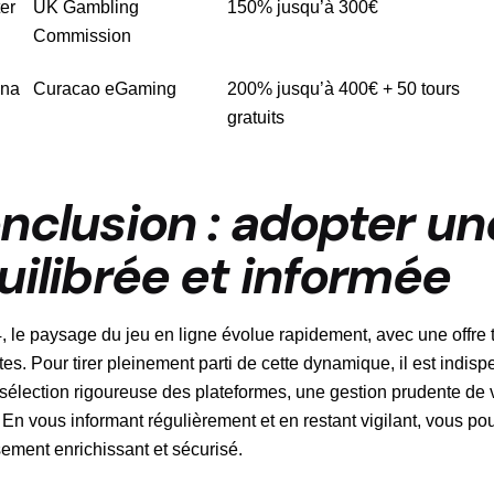
er
UK Gambling
150% jusqu’à 300€
Commission
ena
Curacao eGaming
200% jusqu’à 400€ + 50 tours
gratuits
nclusion : adopter u
uilibrée et informée
 le paysage du jeu en ligne évolue rapidement, avec une offre t
es. Pour tirer pleinement parti de cette dynamique, il est indi
sélection rigoureuse des plateformes, une gestion prudente de 
 En vous informant régulièrement et en restant vigilant, vous p
sement enrichissant et sécurisé.