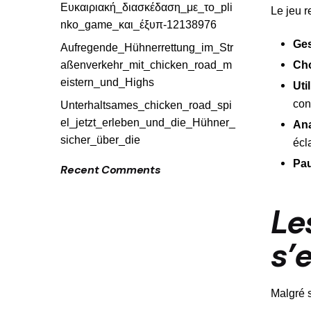
Ευκαιριακή_διασκέδαση_με_το_pli
Le jeu r
nko_game_και_έξυπ-12138976
Ges
Aufregende_Hühnerrettung_im_Str
aßenverkehr_mit_chicken_road_m
Cho
eistern_und_Highs
Uti
con
Unterhaltsames_chicken_road_spi
el_jetzt_erleben_und_die_Hühner_
Ana
sicher_über_die
écl
Pau
Recent Comments
Le
s’
Malgré s