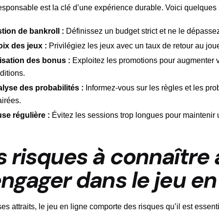
esponsable est la clé d’une expérience durable. Voici quelques
tion de bankroll :
Définissez un budget strict et ne le dépasse
ix des jeux :
Privilégiez les jeux avec un taux de retour au jou
lisation des bonus :
Exploitez les promotions pour augmenter vot
ditions.
lyse des probabilités :
Informez-vous sur les règles et les pr
airées.
se régulière :
Évitez les sessions trop longues pour maintenir
s risques à connaître
engager dans le jeu en
es attraits, le jeu en ligne comporte des risques qu’il est essenti