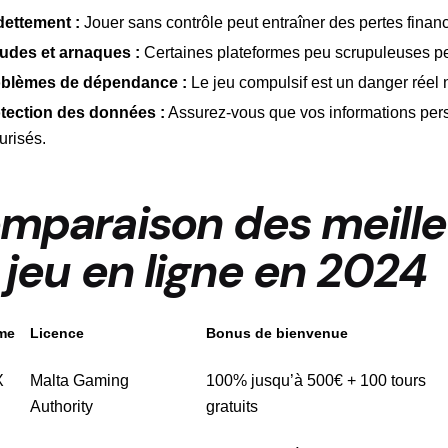
ettement :
Jouer sans contrôle peut entraîner des pertes finan
udes et arnaques :
Certaines plateformes peu scrupuleuses peu
blèmes de dépendance :
Le jeu compulsif est un danger réel 
tection des données :
Assurez-vous que vos informations pers
urisés.
mparaison des meille
 jeu en ligne en 2024
rme
Licence
Bonus de bienvenue
X
Malta Gaming
100% jusqu’à 500€ + 100 tours
Authority
gratuits