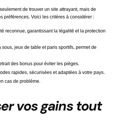
 seulement de trouver un site attrayant, mais de
 préférences. Voici les critères à considérer :
té reconnue, garantissant la légalité et la protection
sous, jeux de table et paris sportifs, permet de
etrait des bonus pour éviter les pièges.
hodes rapides, sécurisées et adaptées à votre pays.
en cas de problème.
er vos gains tout