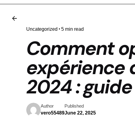
Uncategorized
5 min read
Comment opt
expérience d
2024 : guide
Author
Published
vero55489
June 22, 2025