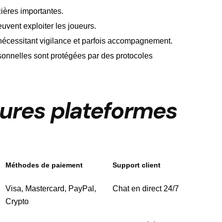
cières importantes.
vent exploiter les joueurs.
nécessitant vigilance et parfois accompagnement.
onnelles sont protégées par des protocoles
ures plateformes
Méthodes de paiement
Support client
Visa, Mastercard, PayPal,
Chat en direct 24/7
Crypto