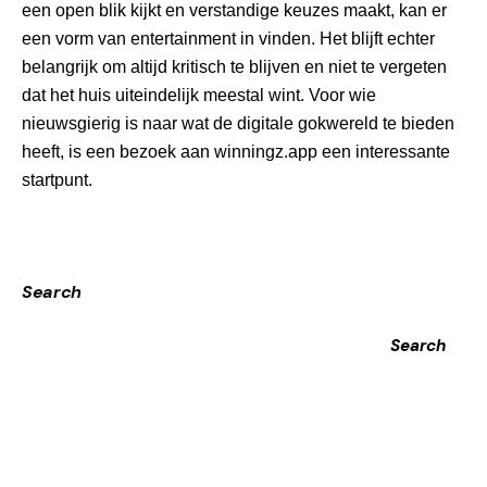
een open blik kijkt en verstandige keuzes maakt, kan er
een vorm van entertainment in vinden. Het blijft echter
belangrijk om altijd kritisch te blijven en niet te vergeten
dat het huis uiteindelijk meestal wint. Voor wie
nieuwsgierig is naar wat de digitale gokwereld te bieden
heeft, is een bezoek aan
winningz.app
een interessante
startpunt.
Search
Search