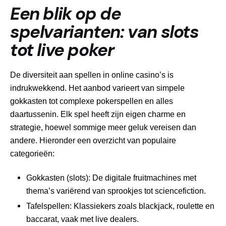
Een blik op de
spelvarianten: van slots
tot live poker
De diversiteit aan spellen in online casino’s is
indrukwekkend. Het aanbod varieert van simpele
gokkasten tot complexe pokerspellen en alles
daartussenin. Elk spel heeft zijn eigen charme en
strategie, hoewel sommige meer geluk vereisen dan
andere. Hieronder een overzicht van populaire
categorieën:
Gokkasten (slots): De digitale fruitmachines met
thema’s variërend van sprookjes tot sciencefiction.
Tafelspellen: Klassiekers zoals blackjack, roulette en
baccarat, vaak met live dealers.