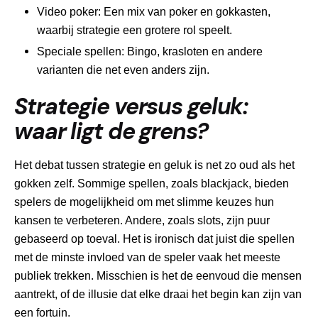
Video poker: Een mix van poker en gokkasten,
waarbij strategie een grotere rol speelt.
Speciale spellen: Bingo, krasloten en andere
varianten die net even anders zijn.
Strategie versus geluk:
waar ligt de grens?
Het debat tussen strategie en geluk is net zo oud als het
gokken zelf. Sommige spellen, zoals blackjack, bieden
spelers de mogelijkheid om met slimme keuzes hun
kansen te verbeteren. Andere, zoals slots, zijn puur
gebaseerd op toeval. Het is ironisch dat juist die spellen
met de minste invloed van de speler vaak het meeste
publiek trekken. Misschien is het de eenvoud die mensen
aantrekt, of de illusie dat elke draai het begin kan zijn van
een fortuin.