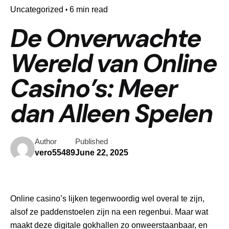
Uncategorized
6 min read
De Onverwachte
Wereld van Online
Casino’s: Meer
dan Alleen Spelen
Author
Published
vero55489
June 22, 2025
Online casino’s lijken tegenwoordig wel overal te zijn,
alsof ze paddenstoelen zijn na een regenbui. Maar wat
maakt deze digitale gokhallen zo onweerstaanbaar, en