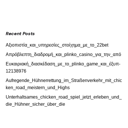
Recent Posts
Αξιοπιστία_και_υπηρεσίες_στοίχημα_με_το_22bet
Απρόβλεπτη_διαδρομή_και_plinko_casino_για_την_από
Ευκαιριακή_διασκέδαση_με_το_plinko_game_και_έξυπ-
12138976
Aufregende_Hühnerrettung_im_Straßenverkehr_mit_chic
ken_road_meistern_und_Highs
Unterhaltsames_chicken_road_spiel_jetzt_erleben_und_
die_Hühner_sicher_über_die