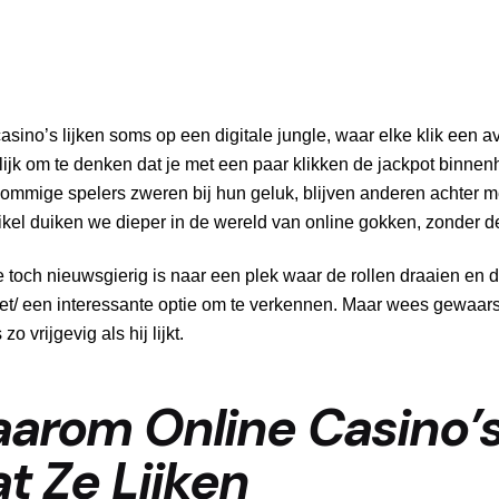
asino’s lijken soms op een digitale jungle, waar elke klik een avon
lijk om te denken dat je met een paar klikken de jackpot binnenha
sommige spelers zweren bij hun geluk, blijven anderen achter 
rtikel duiken we dieper in de wereld van online gokken, zonder d
 toch nieuwsgierig is naar een plek waar de rollen draaien en
et/
een interessante optie om te verkennen. Maar wees gewaarschu
zo vrijgevig als hij lijkt.
arom Online Casino’s N
t Ze Lijken