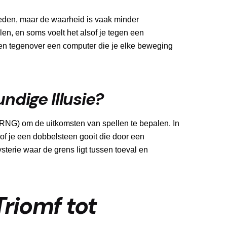
ieden, maar de waarheid is vaak minder
n, en soms voelt het alsof je tegen een
tten tegenover een computer die je elke beweging
ndige Illusie?
NG) om de uitkomsten van spellen te bepalen. In
alsof je een dobbelsteen gooit die door een
ysterie waar de grens ligt tussen toeval en
Triomf tot