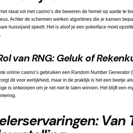
rnet staat vol met casino’s die beweren de hemel op aarde te b
eus. Achter de schermen werken algoritmes die je kansen bepale
are huisvijand speelt. Het is alsof je een pokerface moet opze
.
Rol van RNG: Geluk of Rekenku
te online casino’s gebruiken een Random Number Generator (R
zorgt dit voor eerlijkheid, maar in de praktijk is het een beetje 
ge is ontworpen om je net niet te laten winnen. Het blijft een m
mering.
elerservaringen: Van 