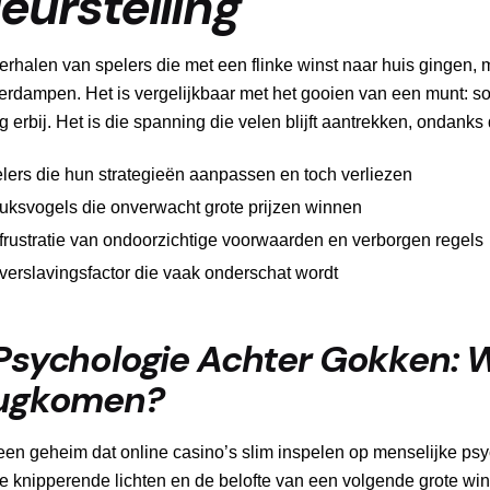
leurstelling
verhalen van spelers die met een flinke winst naar huis gingen
erdampen. Het is vergelijkbaar met het gooien van een munt: so
 erbij. Het is die spanning die velen blijft aantrekken, ondanks d
lers die hun strategieën aanpassen en toch verliezen
uksvogels die onverwacht grote prijzen winnen
frustratie van ondoorzichtige voorwaarden en verborgen regels
verslavingsfactor die vaak onderschat wordt
Psychologie Achter Gokken: 
ugkomen?
een geheim dat online casino’s slim inspelen op menselijke ps
de knipperende lichten en de belofte van een volgende grote winst.