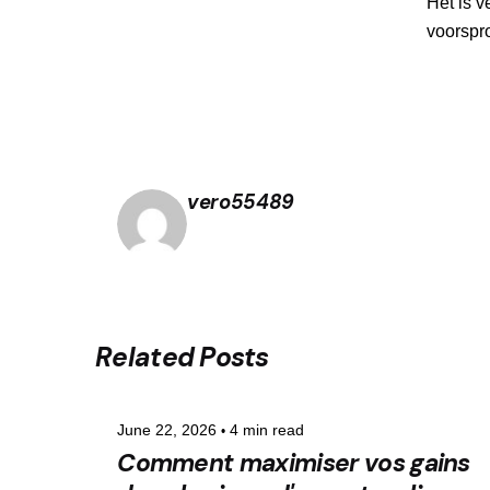
Het is v
voorspro
vero55489
Posted by
Related Posts
vero55489
June 22, 2026
4 min read
Comment maximiser vos gains