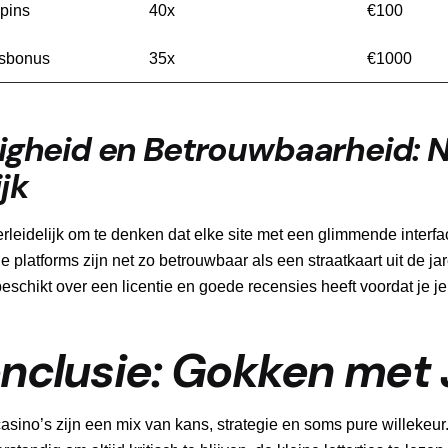
Spins
40x
€100
gsbonus
35x
€1000
ligheid en Betrouwbaarheid: Ni
jk
erleidelijk om te denken dat elke site met een glimmende interfac
platforms zijn net zo betrouwbaar als een straatkaart uit de jar
eschikt over een licentie en goede recensies heeft voordat je je 
nclusie: Gokken met
asino’s zijn een mix van kans, strategie en soms pure willekeur.