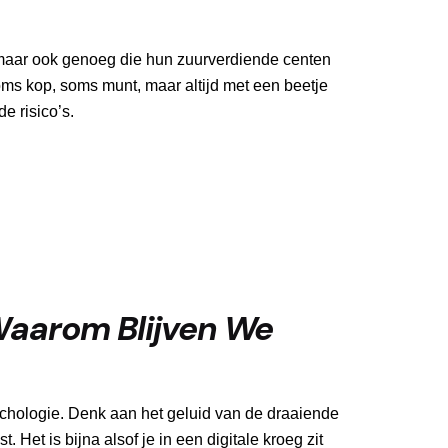
, maar ook genoeg die hun zuurverdiende centen
ms kop, soms munt, maar altijd met een beetje
e risico’s.
Waarom Blijven We
ychologie. Denk aan het geluid van de draaiende
 Het is bijna alsof je in een digitale kroeg zit