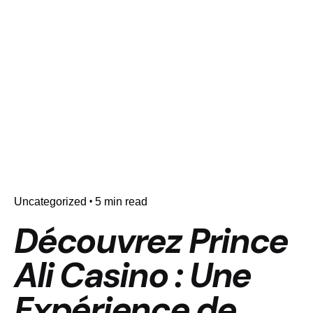
Uncategorized
5 min read
Découvrez Prince
Ali Casino : Une
Expérience de