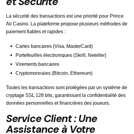
et Sécurité
La sécurité des transactions est une priorité pour Prince
Ali Casino. La plateforme propose plusieurs méthodes de
paiement fiables et rapides :
Cartes bancaires (Visa, MasterCard)
Portefeuilles électroniques (Skrill, Neteller)
Virements bancaires
Cryptomonnaies (Bitcoin, Ethereum)
Toutes les transactions sont protégées par un système de
cryptage SSL 128 bits, garantissant la confidentialité des
données personnelles et financières des joueurs.
Service Client : Une
Assistance à Votre