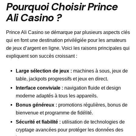
Pourquoi Choisir Prince
Ali Casino ?
Prince Ali Casino se démarque par plusieurs aspects clés
qui en font une destination privilégiée pour les amateurs
de jeux d’argent en ligne. Voici les raisons principales qui
expliquent son succès croissant :
Large sélection de jeux :
machines à sous, jeux de
table, jackpots progressifs et jeux en direct.
Interface conviviale :
navigation fluide et design
moderne adaptés à tous les appareils.
Bonus généreux :
promotions régulières, bonus de
bienvenue et programme de fidélité.
Sécurité et fiabilité :
utilisation de technologies de
cryptage avancées pour protéger les données des