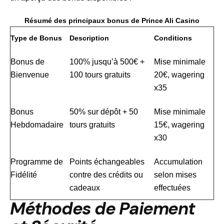
Résumé des principaux bonus de Prince Ali Casino
Type de Bonus
Description
Conditions
Bonus de
100% jusqu’à 500€ +
Mise minimale
Bienvenue
100 tours gratuits
20€, wagering
x35
Bonus
50% sur dépôt + 50
Mise minimale
Hebdomadaire
tours gratuits
15€, wagering
x30
Programme de
Points échangeables
Accumulation
Fidélité
contre des crédits ou
selon mises
cadeaux
effectuées
Méthodes de Paiement