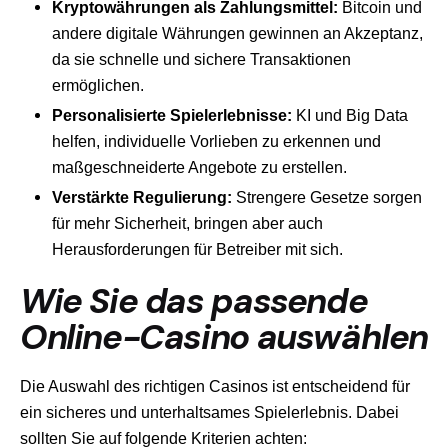
Kryptowährungen als Zahlungsmittel:
Bitcoin und
andere digitale Währungen gewinnen an Akzeptanz,
da sie schnelle und sichere Transaktionen
ermöglichen.
Personalisierte Spielerlebnisse:
KI und Big Data
helfen, individuelle Vorlieben zu erkennen und
maßgeschneiderte Angebote zu erstellen.
Verstärkte Regulierung:
Strengere Gesetze sorgen
für mehr Sicherheit, bringen aber auch
Herausforderungen für Betreiber mit sich.
Wie Sie das passende
Online-Casino auswählen
Die Auswahl des richtigen Casinos ist entscheidend für
ein sicheres und unterhaltsames Spielerlebnis. Dabei
sollten Sie auf folgende Kriterien achten: