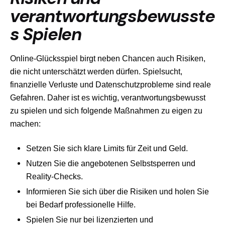
verantwortungsbewusste
s Spielen
Online-Glücksspiel birgt neben Chancen auch Risiken,
die nicht unterschätzt werden dürfen. Spielsucht,
finanzielle Verluste und Datenschutzprobleme sind reale
Gefahren. Daher ist es wichtig, verantwortungsbewusst
zu spielen und sich folgende Maßnahmen zu eigen zu
machen:
Setzen Sie sich klare Limits für Zeit und Geld.
Nutzen Sie die angebotenen Selbstsperren und
Reality-Checks.
Informieren Sie sich über die Risiken und holen Sie
bei Bedarf professionelle Hilfe.
Spielen Sie nur bei lizenzierten und