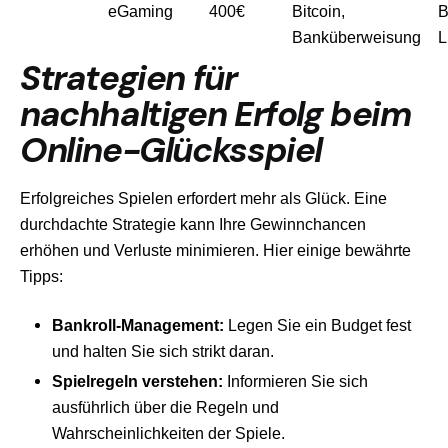
eGaming
400€
Bitcoin,
B
Banküberweisung
L
Strategien für
nachhaltigen Erfolg beim
Online-Glücksspiel
Erfolgreiches Spielen erfordert mehr als Glück. Eine
durchdachte Strategie kann Ihre Gewinnchancen
erhöhen und Verluste minimieren. Hier einige bewährte
Tipps:
Bankroll-Management:
Legen Sie ein Budget fest
und halten Sie sich strikt daran.
Spielregeln verstehen:
Informieren Sie sich
ausführlich über die Regeln und
Wahrscheinlichkeiten der Spiele.