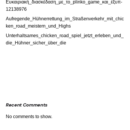
Ευκαιριακή_διασκέδαση_με_το_plinko_game_και_έξυπ-
12138976
Aufregende_Hühnerrettung_im_Straßenverkehr_mit_chic
ken_road_meistern_und_Highs
Unterhaltsames_chicken_road_spiel_jetzt_erleben_und_
die_Hühner_sicher_über_die
Recent Comments
No comments to show.