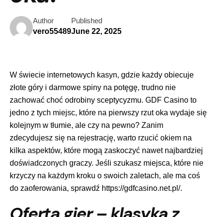
Author
Published
vero55489
June 22, 2025
W świecie internetowych kasyn, gdzie każdy obiecuje
złote góry i darmowe spiny na potęgę, trudno nie
zachować choć odrobiny sceptycyzmu. GDF Casino to
jedno z tych miejsc, które na pierwszy rzut oka wydaje się
kolejnym w tłumie, ale czy na pewno? Zanim
zdecydujesz się na rejestrację, warto rzucić okiem na
kilka aspektów, które mogą zaskoczyć nawet najbardziej
doświadczonych graczy. Jeśli szukasz miejsca, które nie
krzyczy na każdym kroku o swoich zaletach, ale ma coś
do zaoferowania, sprawdź
https://gdfcasino.net.pl/
.
Oferta gier – klasyka z