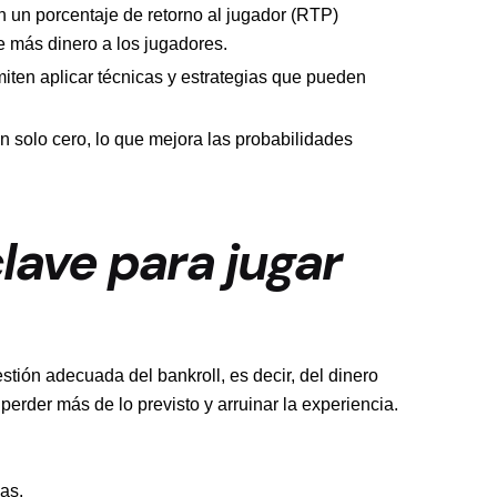
n porcentaje de retorno al jugador (RTP)
ve más dinero a los jugadores.
iten aplicar técnicas y estrategias que pueden
n solo cero, lo que mejora las probabilidades
clave para jugar
tión adecuada del bankroll, es decir, del dinero
perder más de lo previsto y arruinar la experiencia.
as.