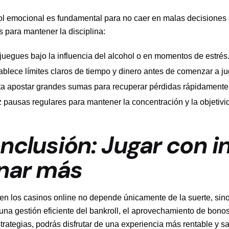
rol emocional es fundamental para no caer en malas decisiones
 para mantener la disciplina:
juegues bajo la influencia del alcohol o en momentos de estrés
ablece límites claros de tiempo y dinero antes de comenzar a ju
ta apostar grandes sumas para recuperar pérdidas rápidamente
 pausas regulares para mantener la concentración y la objetivi
nclusión: Jugar con in
nar más
 en los casinos online no depende únicamente de la suerte, si
una gestión eficiente del bankroll, el aprovechamiento de bonos
trategias, podrás disfrutar de una experiencia más rentable y sa