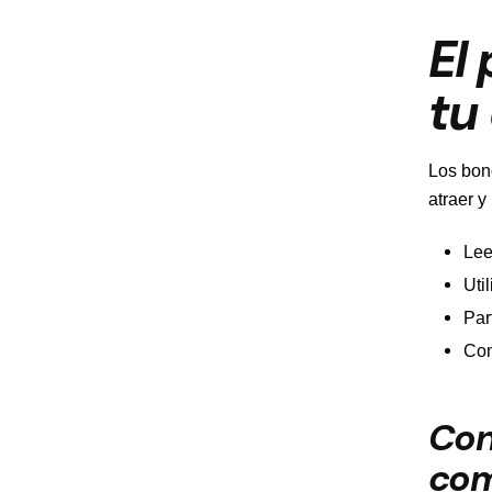
El
tu
Los bono
atraer y
Lee
Uti
Par
Com
Con
co