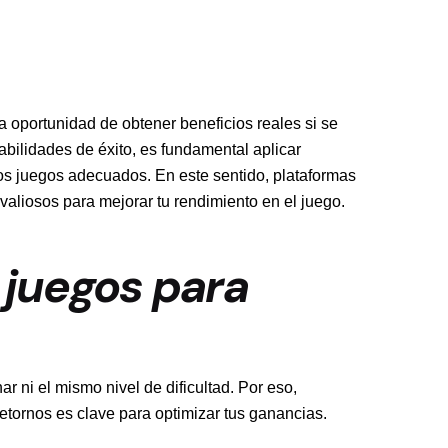
 oportunidad de obtener beneficios reales si se
abilidades de éxito, es fundamental aplicar
los juegos adecuados. En este sentido, plataformas
valiosos para mejorar tu rendimiento en el juego.
 juegos para
 ni el mismo nivel de dificultad. Por eso,
retornos es clave para optimizar tus ganancias.