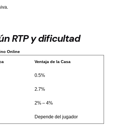
iva.
n RTP y dificultad
ino Online
ca
Ventaja de la Casa
0.5%
2.7%
2% – 4%
Depende del jugador