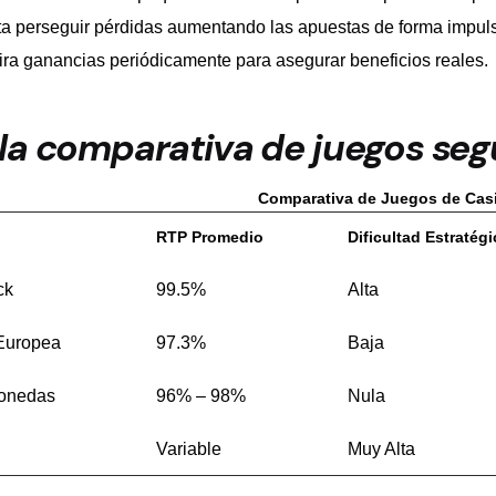
ta perseguir pérdidas aumentando las apuestas de forma impuls
ira ganancias periódicamente para asegurar beneficios reales.
la comparativa de juegos segú
Comparativa de Juegos de Cas
RTP Promedio
Dificultad Estratégi
ck
99.5%
Alta
Europea
97.3%
Baja
onedas
96% – 98%
Nula
Variable
Muy Alta