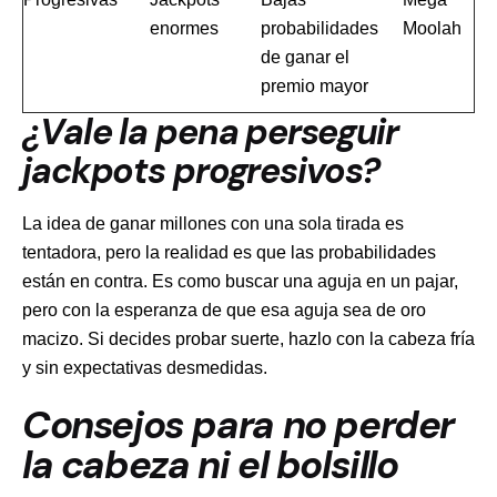
enormes
probabilidades
Moolah
de ganar el
premio mayor
¿Vale la pena perseguir
jackpots progresivos?
La idea de ganar millones con una sola tirada es
tentadora, pero la realidad es que las probabilidades
están en contra. Es como buscar una aguja en un pajar,
pero con la esperanza de que esa aguja sea de oro
macizo. Si decides probar suerte, hazlo con la cabeza fría
y sin expectativas desmedidas.
Consejos para no perder
la cabeza ni el bolsillo