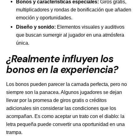
Bonos y características especiales:
Giros gratis,
multiplicadores y rondas de bonificación que añaden
emoción y oportunidades.
Diseño y sonido:
Elementos visuales y auditivos
que buscan sumergir al jugador en una atmósfera
única.
¿Realmente influyen los
bonos en la experiencia?
Los bonos pueden parecer la carnada perfecta, pero no
siempre son la panacea. Algunos jugadores se dejan
llevar por la promesa de giros gratis o créditos
adicionales sin considerar las condiciones que los
acompañan. Es como aceptar un trato con el diablo: la
letra pequeña puede convertir una oportunidad en una
trampa.