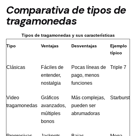
Comparativa de tipos de
tragamonedas
Tipos de tragamonedas y sus características
Tipo
Ventajas
Desventajas
Ejemplo
típico
Clásicas
Fáciles de
Pocas líneas de
Triple 7
entender,
pago, menos
nostalgia
funciones
Video
Gráficos
Más complejas,
Starburst
tragamonedas
avanzados,
pueden ser
múltiples
abrumadoras
bonos
Progresivas
Jackpots
Bajas
Mega