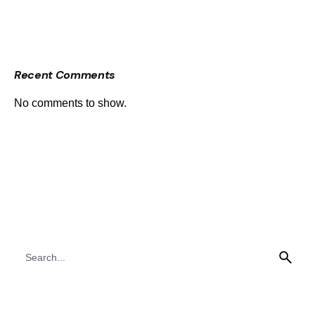
Recent Comments
No comments to show.
Search
for