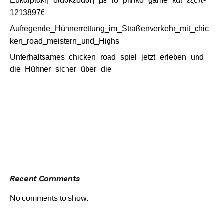
12138976
Aufregende_Hühnerrettung_im_Straßenverkehr_mit_chic
ken_road_meistern_und_Highs
Unterhaltsames_chicken_road_spiel_jetzt_erleben_und_
die_Hühner_sicher_über_die
Recent Comments
No comments to show.