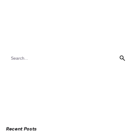
Search
for
Recent Posts