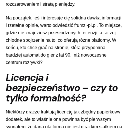
rozczarowaniem i stratą pieniędzy.
Na początek, jeśli interesuje cię solidna dawka informacji
i rzetelne opinie, warto odwiedzić
frumzi-pl.pl
. To miejsce,
gdzie nie znajdziesz przesłodzonych recenzji, a raczej
chłodne spojrzenie na to, co oferują różne platformy. W
końcu, kto chce grać na stronie, która przypomina
bardziej automat do gier z lat 90., niż nowoczesne
centrum rozrywki?
Licencja i
bezpieczeństwo – czy to
tylko formalność?
Niektórzy gracze traktują licencję jak zbędny papierkowy
dodatek, ale to właśnie ona powinna być pierwszym
sygnałem, że dana platforma nie jest pirackim statkiem na