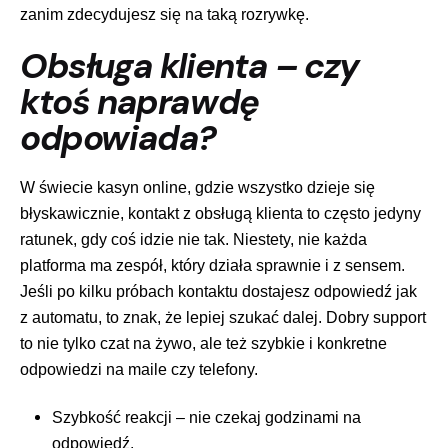
zanim zdecydujesz się na taką rozrywkę.
Obsługa klienta – czy
ktoś naprawdę
odpowiada?
W świecie kasyn online, gdzie wszystko dzieje się
błyskawicznie, kontakt z obsługą klienta to często jedyny
ratunek, gdy coś idzie nie tak. Niestety, nie każda
platforma ma zespół, który działa sprawnie i z sensem.
Jeśli po kilku próbach kontaktu dostajesz odpowiedź jak
z automatu, to znak, że lepiej szukać dalej. Dobry support
to nie tylko czat na żywo, ale też szybkie i konkretne
odpowiedzi na maile czy telefony.
Szybkość reakcji – nie czekaj godzinami na
odpowiedź.