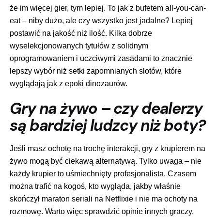
że im więcej gier, tym lepiej. To jak z bufetem all-you-can-
eat – niby dużo, ale czy wszystko jest jadalne? Lepiej
postawić na jakość niż ilość. Kilka dobrze
wyselekcjonowanych tytułów z solidnym
oprogramowaniem i uczciwymi zasadami to znacznie
lepszy wybór niż setki zapomnianych slotów, które
wyglądają jak z epoki dinozaurów.
Gry na żywo – czy dealerzy
są bardziej ludzcy niż boty?
Jeśli masz ochotę na trochę interakcji, gry z krupierem na
żywo mogą być ciekawą alternatywą. Tylko uwaga – nie
każdy krupier to uśmiechnięty profesjonalista. Czasem
można trafić na kogoś, kto wygląda, jakby właśnie
skończył maraton seriali na Netflixie i nie ma ochoty na
rozmowę. Warto więc sprawdzić opinie innych graczy,