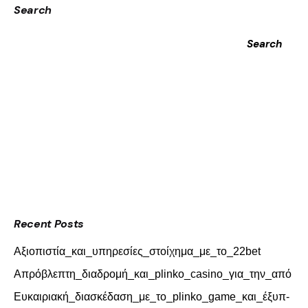
Search
Search
Recent Posts
Αξιοπιστία_και_υπηρεσίες_στοίχημα_με_το_22bet
Απρόβλεπτη_διαδρομή_και_plinko_casino_για_την_από
Ευκαιριακή_διασκέδαση_με_το_plinko_game_και_έξυπ-