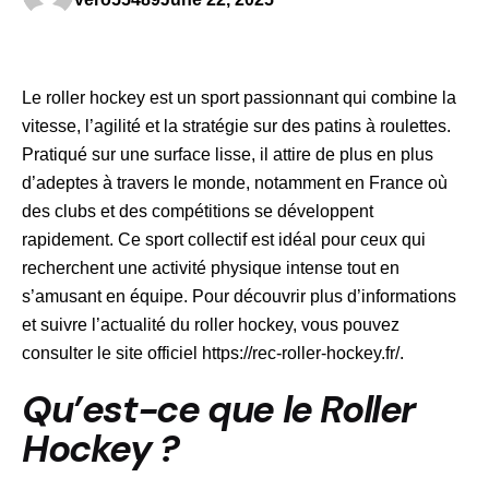
Le roller hockey est un sport passionnant qui combine la
vitesse, l’agilité et la stratégie sur des patins à roulettes.
Pratiqué sur une surface lisse, il attire de plus en plus
d’adeptes à travers le monde, notamment en France où
des clubs et des compétitions se développent
rapidement. Ce sport collectif est idéal pour ceux qui
recherchent une activité physique intense tout en
s’amusant en équipe. Pour découvrir plus d’informations
et suivre l’actualité du roller hockey, vous pouvez
consulter le site officiel
https://rec-roller-hockey.fr/
.
Qu’est-ce que le Roller
Hockey ?