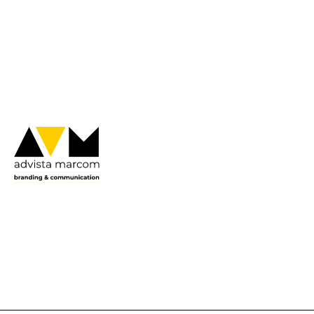
Skip
to
content