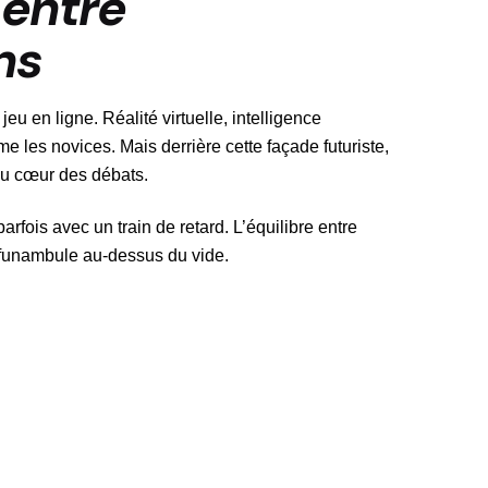
 entre
ns
 en ligne. Réalité virtuelle, intelligence
mme les novices. Mais derrière cette façade futuriste,
 au cœur des débats.
arfois avec un train de retard. L’équilibre entre
e funambule au-dessus du vide.