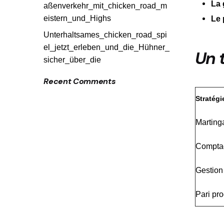
La 
aßenverkehr_mit_chicken_road_m
eistern_und_Highs
Le 
Unterhaltsames_chicken_road_spi
el_jetzt_erleben_und_die_Hühner_
Un 
sicher_über_die
Recent Comments
Stratégi
Marting
Comptag
Gestion
Pari pro