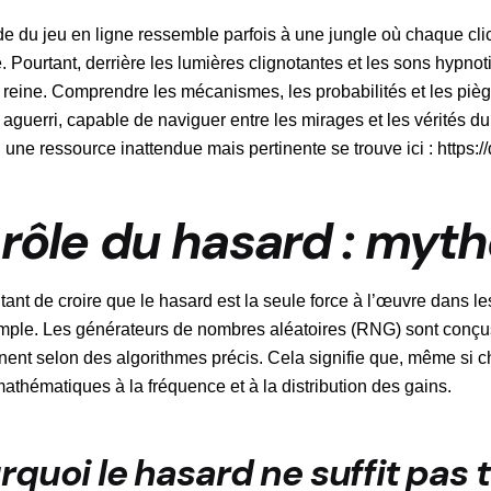
 du jeu en ligne ressemble parfois à une jungle où chaque clic 
. Pourtant, derrière les lumières clignotantes et les sons hypno
 reine. Comprendre les mécanismes, les probabilités et les piè
 aguerri, capable de naviguer entre les mirages et les vérités du
, une ressource inattendue mais pertinente se trouve ici :
https:
 rôle du hasard : mythe
entant de croire que le hasard est la seule force à l’œuvre dans l
mple. Les générateurs de nombres aléatoires (RNG) sont conçus p
nent selon des algorithmes précis. Cela signifie que, même si c
mathématiques à la fréquence et à la distribution des gains.
rquoi le hasard ne suffit pas 