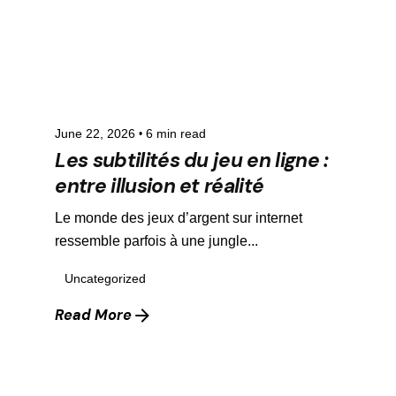
Posted by
vero55489
June 22, 2026
6 min read
Les subtilités du jeu en ligne :
entre illusion et réalité
Le monde des jeux d’argent sur internet
ressemble parfois à une jungle...
Uncategorized
Read More