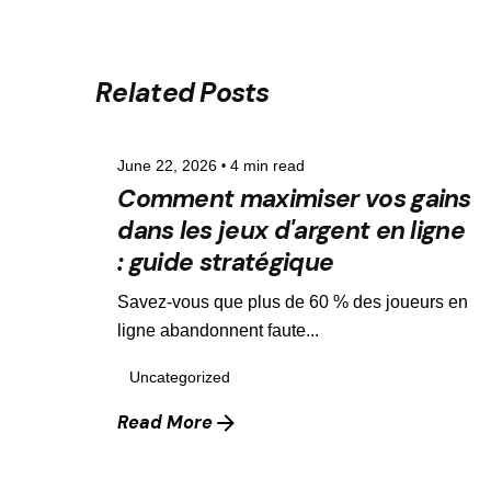
Posted by
Related Posts
vero55489
June 22, 2026
4 min read
Comment maximiser vos gains
dans les jeux d'argent en ligne
: guide stratégique
Savez-vous que plus de 60 % des joueurs en
ligne abandonnent faute...
Uncategorized
Read More