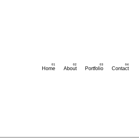
Home
About
Portfolio
Contact