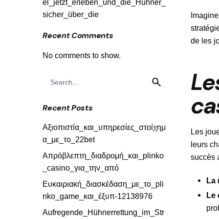
el_jetzt_erleben_und_die_Hühner_
sicher_über_die
Imaginez
stratégi
Recent Comments
de les jo
No comments to show.
Le
Search
for
ca
Recent Posts
Αξιοπιστία_και_υπηρεσίες_στοίχημ
Les jou
α_με_το_22bet
leurs ch
Απρόβλεπτη_διαδρομή_και_plinko
succès 
_casino_για_την_από
La 
Ευκαιριακή_διασκέδαση_με_το_pli
Le 
nko_game_και_έξυπ-12138976
pro
Aufregende_Hühnerrettung_im_Str