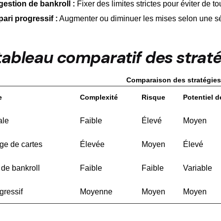
gestion de bankroll :
Fixer des limites strictes pour éviter de t
pari progressif :
Augmenter ou diminuer les mises selon une s
tableau comparatif des straté
Comparaison des stratégies
e
Complexité
Risque
Potentiel d
ale
Faible
Élevé
Moyen
e de cartes
Élevée
Moyen
Élevé
 de bankroll
Faible
Faible
Variable
gressif
Moyenne
Moyen
Moyen