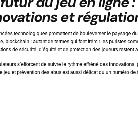
futur du jeu en ligne :
novations et régulatio
cées technologiques promettent de bouleverser le paysage du jeu
elle, blockchain : autant de termes qui font frémir les puristes co
tions de sécurité, d’équité et de protection des joueurs restent
lateurs s’efforcent de suivre le rythme effréné des innovations, p
de jeu et prévention des abus est aussi délicat qu’un numéro d