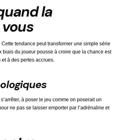
 quand la
 vous
. Cette tendance peut transformer une simple série
x biais du joueur pousse à croire que la chance est
s et à des pertes accrues.
hologiques
 s’arrêter, à poser le jeu comme on poserait un
 pour ne pas se laisser emporter par l’adrénaline et