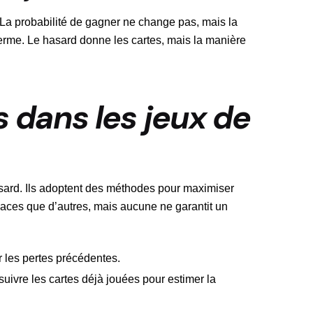
 La probabilité de gagner ne change pas, mais la
g terme. Le hasard donne les cartes, mais la manière
 dans les jeux de
sard. Ils adoptent des méthodes pour maximiser
icaces que d’autres, mais aucune ne garantit un
 les pertes précédentes.
 suivre les cartes déjà jouées pour estimer la