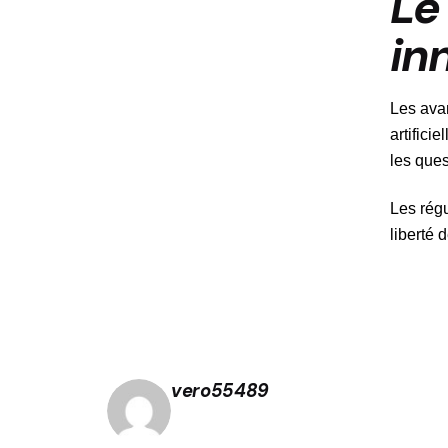
Le 
in
Les avan
artifici
les ques
Les régu
liberté 
vero55489