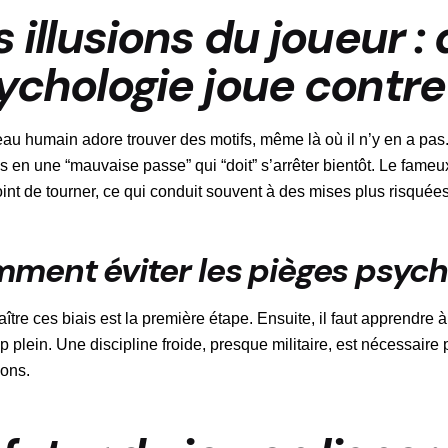
s illusions du joueur :
ychologie joue contre
au humain adore trouver des motifs, même là où il n’y en a pas
s en une “mauvaise passe” qui “doit” s’arrêter bientôt. Le fameu
oint de tourner, ce qui conduit souvent à des mises plus risquée
ment éviter les pièges psyc
tre ces biais est la première étape. Ensuite, il faut apprendre à
op plein. Une discipline froide, presque militaire, est nécessaire
ions.