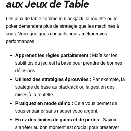
aux Jeux de Table
Les jeux de table comme le blackjack, la roulette ou le
poker demandent plus de stratégie que les machines à
sous. Voici quelques conseils pour améliorer vos
performances :
Apprenez les règles parfaitement :
Maîtriser les
subtilités du jeu est la base pour prendre de bonnes
décisions.
Utilisez des stratégies éprouvées :
Par exemple, la
stratégie de base au blackjack ou la gestion des
mises à la roulette.
Pratiquez en mode démo :
Cela vous permet de
vous entraîner sans risquer votre argent.
Fixez des limites de gains et de pertes :
Savoir
s’arrêter au bon moment est crucial pour préserver