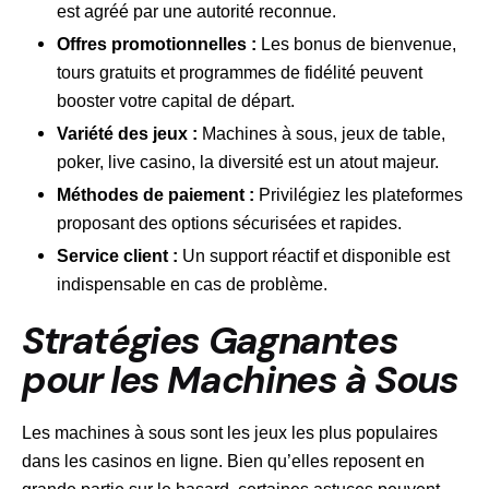
est agréé par une autorité reconnue.
Offres promotionnelles :
Les bonus de bienvenue,
tours gratuits et programmes de fidélité peuvent
booster votre capital de départ.
Variété des jeux :
Machines à sous, jeux de table,
poker, live casino, la diversité est un atout majeur.
Méthodes de paiement :
Privilégiez les plateformes
proposant des options sécurisées et rapides.
Service client :
Un support réactif et disponible est
indispensable en cas de problème.
Stratégies Gagnantes
pour les Machines à Sous
Les machines à sous sont les jeux les plus populaires
dans les casinos en ligne. Bien qu’elles reposent en