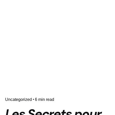
Uncategorized
6 min read
Les Secrets pour