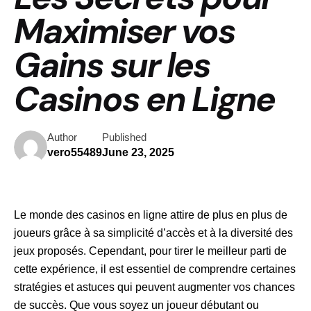
Maximiser vos
Gains sur les
Casinos en Ligne
Author
Published
vero55489
June 23, 2025
Le monde des casinos en ligne attire de plus en plus de
joueurs grâce à sa simplicité d’accès et à la diversité des
jeux proposés. Cependant, pour tirer le meilleur parti de
cette expérience, il est essentiel de comprendre certaines
stratégies et astuces qui peuvent augmenter vos chances
de succès. Que vous soyez un joueur débutant ou