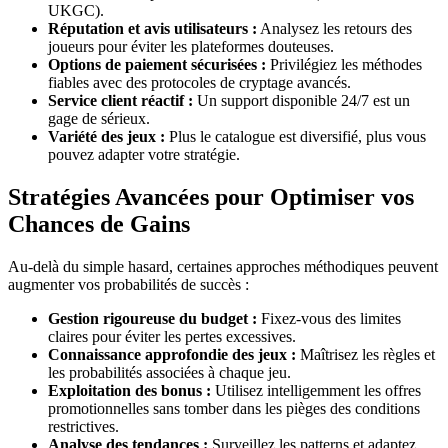
UKGC).
Réputation et avis utilisateurs :
Analysez les retours des
joueurs pour éviter les plateformes douteuses.
Options de paiement sécurisées :
Privilégiez les méthodes
fiables avec des protocoles de cryptage avancés.
Service client réactif :
Un support disponible 24/7 est un
gage de sérieux.
Variété des jeux :
Plus le catalogue est diversifié, plus vous
pouvez adapter votre stratégie.
Stratégies Avancées pour Optimiser vos
Chances de Gains
Au-delà du simple hasard, certaines approches méthodiques peuvent
augmenter vos probabilités de succès :
Gestion rigoureuse du budget :
Fixez-vous des limites
claires pour éviter les pertes excessives.
Connaissance approfondie des jeux :
Maîtrisez les règles et
les probabilités associées à chaque jeu.
Exploitation des bonus :
Utilisez intelligemment les offres
promotionnelles sans tomber dans les pièges des conditions
restrictives.
Analyse des tendances :
Surveillez les patterns et adaptez