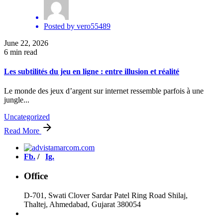
Posted by
vero55489
June 22, 2026
6 min read
Les subtilités du jeu en ligne : entre illusion et réalité
Le monde des jeux d’argent sur internet ressemble parfois à une
jungle...
Uncategorized
Read More
Fb.
/
Ig.
Office
D-701, Swati Clover Sardar Patel Ring Road Shilaj,
Thaltej, Ahmedabad, Gujarat 380054