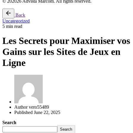
© 202026 Advista Marcom. All rights reserved.
Back
Uncategorized
5 min read
Les Secrets pour Maximiser vos
Gains sur les Sites de Jeux en
Ligne
Author
vero55489
Published
June 22, 2025
Search
Search