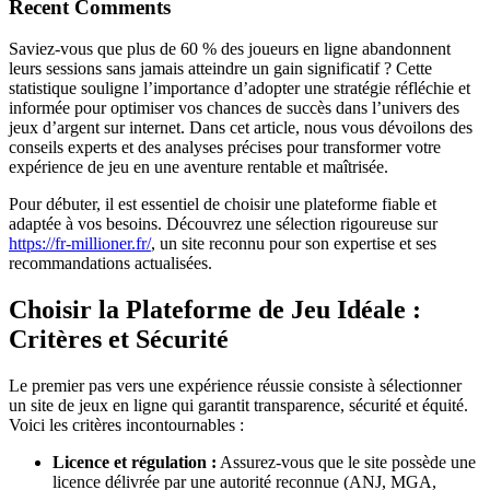
Recent Comments
Saviez-vous que plus de 60 % des joueurs en ligne abandonnent
leurs sessions sans jamais atteindre un gain significatif ? Cette
statistique souligne l’importance d’adopter une stratégie réfléchie et
informée pour optimiser vos chances de succès dans l’univers des
jeux d’argent sur internet. Dans cet article, nous vous dévoilons des
conseils experts et des analyses précises pour transformer votre
expérience de jeu en une aventure rentable et maîtrisée.
Pour débuter, il est essentiel de choisir une plateforme fiable et
adaptée à vos besoins. Découvrez une sélection rigoureuse sur
https://fr-millioner.fr/
, un site reconnu pour son expertise et ses
recommandations actualisées.
Choisir la Plateforme de Jeu Idéale :
Critères et Sécurité
Le premier pas vers une expérience réussie consiste à sélectionner
un site de jeux en ligne qui garantit transparence, sécurité et équité.
Voici les critères incontournables :
Licence et régulation :
Assurez-vous que le site possède une
licence délivrée par une autorité reconnue (ANJ, MGA,