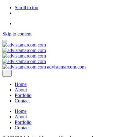
Scroll to top
Skip to content
advistamarcom.com
Home
About
Portfolio
Contact
Home
About
Portfolio
Contact