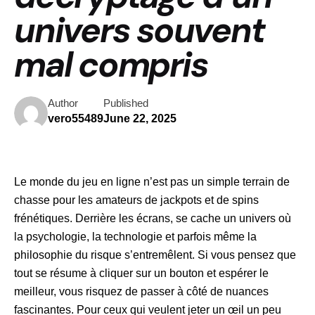
univers souvent
mal compris
Author
Published
vero55489
June 22, 2025
Le monde du jeu en ligne n’est pas un simple terrain de
chasse pour les amateurs de jackpots et de spins
frénétiques. Derrière les écrans, se cache un univers où
la psychologie, la technologie et parfois même la
philosophie du risque s’entremêlent. Si vous pensez que
tout se résume à cliquer sur un bouton et espérer le
meilleur, vous risquez de passer à côté de nuances
fascinantes. Pour ceux qui veulent jeter un œil un peu