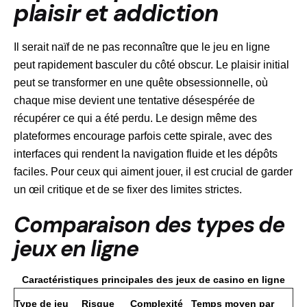
plaisir et addiction
Il serait naïf de ne pas reconnaître que le jeu en ligne
peut rapidement basculer du côté obscur. Le plaisir initial
peut se transformer en une quête obsessionnelle, où
chaque mise devient une tentative désespérée de
récupérer ce qui a été perdu. Le design même des
plateformes encourage parfois cette spirale, avec des
interfaces qui rendent la navigation fluide et les dépôts
faciles. Pour ceux qui aiment jouer, il est crucial de garder
un œil critique et de se fixer des limites strictes.
Comparaison des types de
jeux en ligne
Caractéristiques principales des jeux de casino en ligne
Type de jeu
Risque
Complexité
Temps moyen par