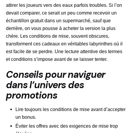
attirer les joueurs vers des eaux parfois troubles. Si l’on
devait comparer, ce serait un peu comme recevoir un
échantillon gratuit dans un supermarché, sauf que
derrière, on vous pousse à acheter la version la plus
chère. Les conditions de mise, souvent obscures,
transforment ces cadeaux en véritables labyrinthes où il
est facile de se perdre. Une lecture attentive des termes
et conditions s’impose avant de se laisser tenter.
Conseils pour naviguer
dans l’univers des
promotions
Lire toujours les conditions de mise avant d’accepter
un bonus.
Éviter les offres avec des exigences de mise trop