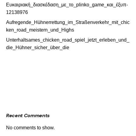
Ευκαιριακή_διασκέδαση_με_το_plinko_game_και_έξυπ-
12138976
Aufregende_Hühnerrettung_im_Straßenverkehr_mit_chic
ken_road_meistern_und_Highs
Unterhaltsames_chicken_road_spiel_jetzt_erleben_und_
die_Hühner_sicher_über_die
Recent Comments
No comments to show.