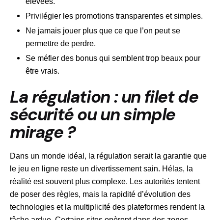
élevées.
Privilégier les promotions transparentes et simples.
Ne jamais jouer plus que ce que l’on peut se
permettre de perdre.
Se méfier des bonus qui semblent trop beaux pour
être vrais.
La régulation : un filet de
sécurité ou un simple
mirage ?
Dans un monde idéal, la régulation serait la garantie que
le jeu en ligne reste un divertissement sain. Hélas, la
réalité est souvent plus complexe. Les autorités tentent
de poser des règles, mais la rapidité d’évolution des
technologies et la multiplicité des plateformes rendent la
tâche ardue. Certains sites opèrent dans des zones