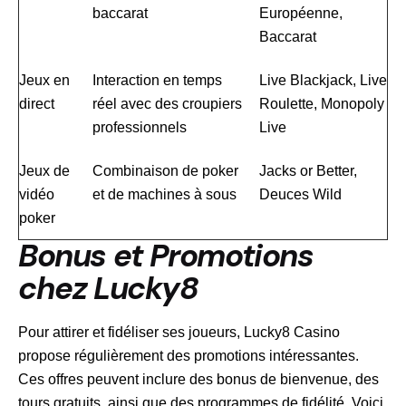
baccarat
Européenne,
Baccarat
Jeux en
Interaction en temps
Live Blackjack, Live
direct
réel avec des croupiers
Roulette, Monopoly
professionnels
Live
Jeux de
Combinaison de poker
Jacks or Better,
vidéo
et de machines à sous
Deuces Wild
poker
Bonus et Promotions
chez Lucky8
Pour attirer et fidéliser ses joueurs, Lucky8 Casino
propose régulièrement des promotions intéressantes.
Ces offres peuvent inclure des bonus de bienvenue, des
tours gratuits, ainsi que des programmes de fidélité. Voici