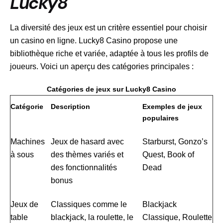
Lucky8
La diversité des jeux est un critère essentiel pour choisir
un casino en ligne. Lucky8 Casino propose une
bibliothèque riche et variée, adaptée à tous les profils de
joueurs. Voici un aperçu des catégories principales :
Catégories de jeux sur Lucky8 Casino
Catégorie
Description
Exemples de jeux
populaires
Machines
Jeux de hasard avec
Starburst, Gonzo’s
à sous
des thèmes variés et
Quest, Book of
des fonctionnalités
Dead
bonus
Jeux de
Classiques comme le
Blackjack
table
blackjack, la roulette, le
Classique, Roulette