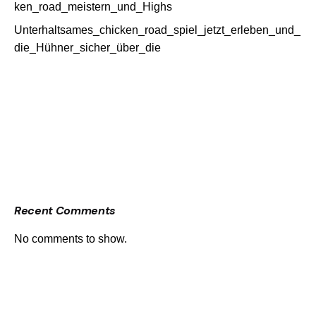
ken_road_meistern_und_Highs
Unterhaltsames_chicken_road_spiel_jetzt_erleben_und_
die_Hühner_sicher_über_die
Recent Comments
No comments to show.