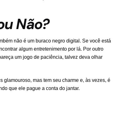
 ou Não?
bém não é um buraco negro digital. Se você está
contrar algum entretenimento por lá. Por outro
reça um jogo de paciência, talvez deva olhar
s glamouroso, mas tem seu charme e, às vezes, é
do que ele pague a conta do jantar.