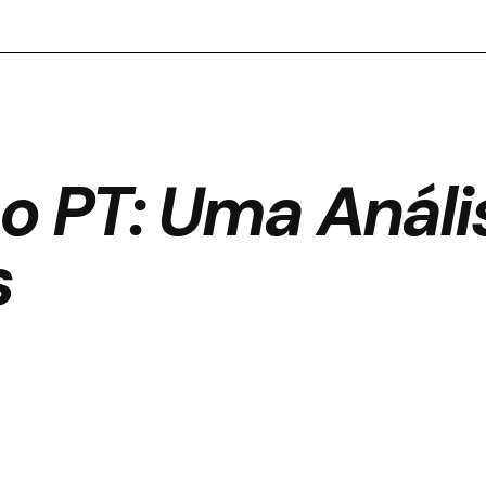
o PT: Uma Análi
s