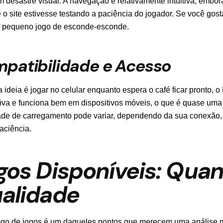
m desastre visual. A navegação é relativamente intuitiva, em
o site estivesse testando a paciência do jogador. Se você gos
 pequeno jogo de esconde-esconde.
patibilidade e Acesso
 ideia é jogar no celular enquanto espera o café ficar pronto,
iva e funciona bem em dispositivos móveis, o que é quase uma 
ade de carregamento pode variar, dependendo da sua conexão, e
aciência.
gos Disponíveis: Qua
alidade
ogo de jogos é um daqueles pontos que merecem uma análise m