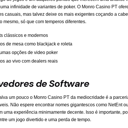
u uma infinidade de variantes de poker. O Monro Casino PT of
s casuais, mas talvez deixe os mais exigentes coçando a cabeça
o mesmo, só que com temperos diferentes.
ts clássicos e modernos
os de mesa como blackjack e roleta
umas opções de video poker
os ao vivo com dealers reais
vedores de Software
alva um pouco o Monro Casino PT da mediocridade é a parceri
áveis. Não espere encontrar nomes gigantescos como NetEnt 
m uma experiência minimamente decente. Isso é importante, por
ntre um jogo divertido e uma perda de tempo.