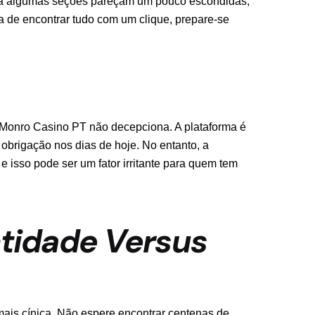
bora algumas seções pareçam um pouco escondidas,
ta de encontrar tudo com um clique, prepare-se
 o Monro Casino PT não decepciona. A plataforma é
obrigação nos dias de hoje. No entanto, a
 isso pode ser um fator irritante para quem tem
ntidade Versus
ais cínica. Não espere encontrar centenas de