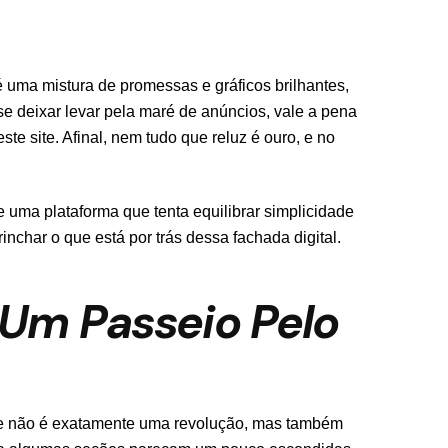
 uma mistura de promessas e gráficos brilhantes,
 deixar levar pela maré de anúncios, vale a pena
te site. Afinal, nem tudo que reluz é ouro, e no
 uma plataforma que tenta equilibrar simplicidade
nchar o que está por trás dessa fachada digital.
: Um Passeio Pelo
ue não é exatamente uma revolução, mas também