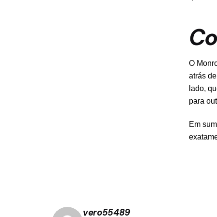
Co
O Monro
atrás de
lado, q
para ou
Em suma
exatame
vero55489