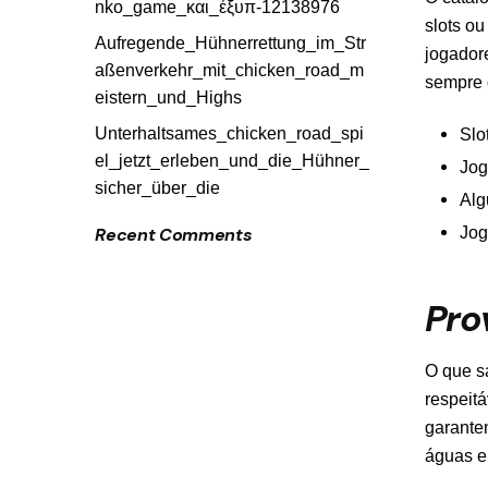
nko_game_και_έξυπ-12138976
slots o
Aufregende_Hühnerrettung_im_Str
jogadore
aßenverkehr_mit_chicken_road_m
sempre 
eistern_und_Highs
Unterhaltsames_chicken_road_spi
Slo
el_jetzt_erleben_und_die_Hühner_
Jog
sicher_über_die
Alg
Jog
Recent Comments
Pro
O que s
respeit
garante
águas e