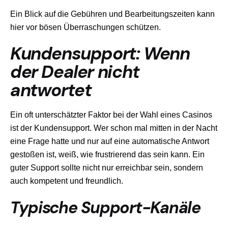
Ein Blick auf die Gebühren und Bearbeitungszeiten kann
hier vor bösen Überraschungen schützen.
Kundensupport: Wenn
der Dealer nicht
antwortet
Ein oft unterschätzter Faktor bei der Wahl eines Casinos
ist der Kundensupport. Wer schon mal mitten in der Nacht
eine Frage hatte und nur auf eine automatische Antwort
gestoßen ist, weiß, wie frustrierend das sein kann. Ein
guter Support sollte nicht nur erreichbar sein, sondern
auch kompetent und freundlich.
Typische Support-Kanäle