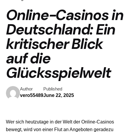
Online-Casinos in
Deutschland: Ein
kritischer Blick
auf die
Glücksspielwelt
Author
Published
vero55489
June 22, 2025
Wer sich heutzutage in der Welt der Online-Casinos
bewegt, wird von einer Flut an Angeboten geradezu