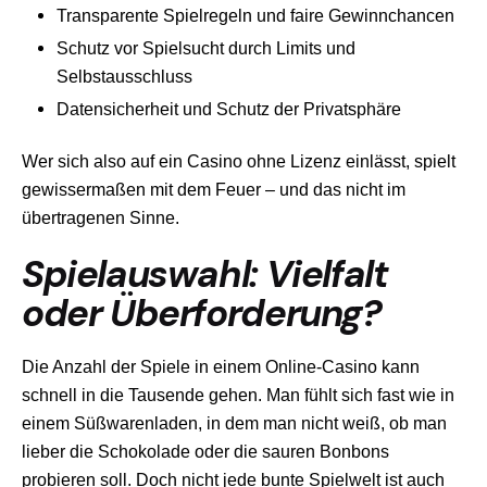
Transparente Spielregeln und faire Gewinnchancen
Schutz vor Spielsucht durch Limits und
Selbstausschluss
Datensicherheit und Schutz der Privatsphäre
Wer sich also auf ein Casino ohne Lizenz einlässt, spielt
gewissermaßen mit dem Feuer – und das nicht im
übertragenen Sinne.
Spielauswahl: Vielfalt
oder Überforderung?
Die Anzahl der Spiele in einem Online-Casino kann
schnell in die Tausende gehen. Man fühlt sich fast wie in
einem Süßwarenladen, in dem man nicht weiß, ob man
lieber die Schokolade oder die sauren Bonbons
probieren soll. Doch nicht jede bunte Spielwelt ist auch