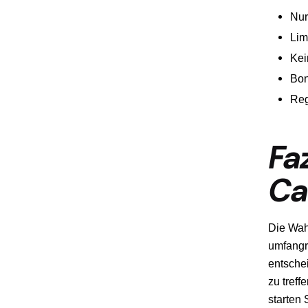
Nur
Lim
Kei
Bon
Reg
Fa
Ca
Die Wah
umfangr
entsche
zu treff
starten 