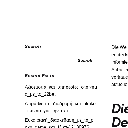
Search
Die Welt
entdecke
Search
informie
Anbiete
Recent Posts
vertrau
aktuell
Αξιοπιστία_και_υπηρεσίες_στοίχημ
α_με_το_22bet
Di
Απρόβλεπτη_διαδρομή_και_plinko
_casino_για_την_από
De
Ευκαιριακή_διασκέδαση_με_το_pli
nko_game_και_έξυπ-12138976