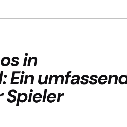
os in
: Ein umfassen
 Spieler