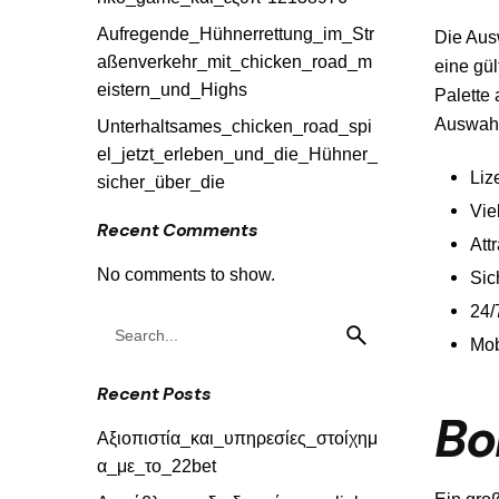
Aufregende_Hühnerrettung_im_Str
Die Ausw
aßenverkehr_mit_chicken_road_m
eine gül
eistern_und_Highs
Palette 
Auswahl
Unterhaltsames_chicken_road_spi
el_jetzt_erleben_und_die_Hühner_
Liz
sicher_über_die
Vie
Recent Comments
Att
No comments to show.
Sic
24/
Search
Mob
for
Recent Posts
Bo
Αξιοπιστία_και_υπηρεσίες_στοίχημ
α_με_το_22bet
Ein gro