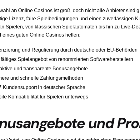
ahl an Online Casinos ist groß, doch nicht alle Anbieter sind 
tige Lizenz, faire Spielbedingungen und einen zuverlässigen K
an Spielen, von klassischen Spielautomaten bis hin zu Live-Deale
 eines guten Online Casinos helfen:
enzierung und Regulierung durch deutsche oder EU-Behörden
lfältiges Spielangebot von renommierten Softwareherstellern
raktive und transparente Bonusangebote
here und schnelle Zahlungsmethoden
7 Kundensupport in deutscher Sprache
ile Kompatibilität für Spielen unterwegs
nusangebote und Pr
ßer Vorteil von Online Casinos sind die zahlreichen Bonusange