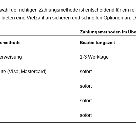
wahl der richtigen Zahlungsmethode ist entscheidend für ein re
 bieten eine Vielzahl an sicheren und schnellen Optionen an. 
Zahlungsmethoden im Übe
gsmethode
Bearbeitungszeit
erweisung
1-3 Werktage
rte (Visa, Mastercard)
sofort
sofort
sofort
sofort