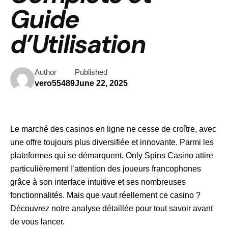
Guide
d’Utilisation
Author
Published
vero55489
June 22, 2025
Le marché des casinos en ligne ne cesse de croître, avec
une offre toujours plus diversifiée et innovante. Parmi les
plateformes qui se démarquent, Only Spins Casino attire
particulièrement l’attention des joueurs francophones
grâce à son interface intuitive et ses nombreuses
fonctionnalités. Mais que vaut réellement ce casino ?
Découvrez notre analyse détaillée pour tout savoir avant
de vous lancer.