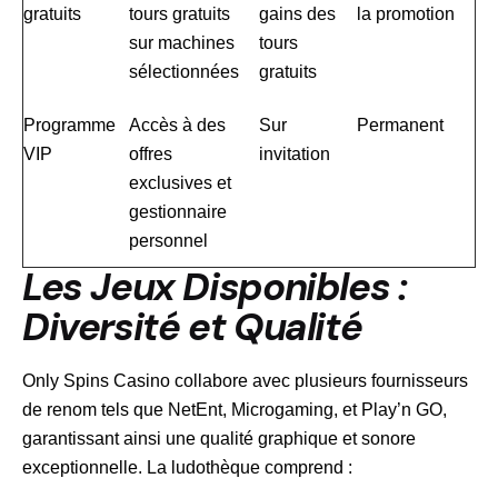
gratuits
tours gratuits
gains des
la promotion
sur machines
tours
sélectionnées
gratuits
Programme
Accès à des
Sur
Permanent
VIP
offres
invitation
exclusives et
gestionnaire
personnel
Les Jeux Disponibles :
Diversité et Qualité
Only Spins Casino collabore avec plusieurs fournisseurs
de renom tels que NetEnt, Microgaming, et Play’n GO,
garantissant ainsi une qualité graphique et sonore
exceptionnelle. La ludothèque comprend :