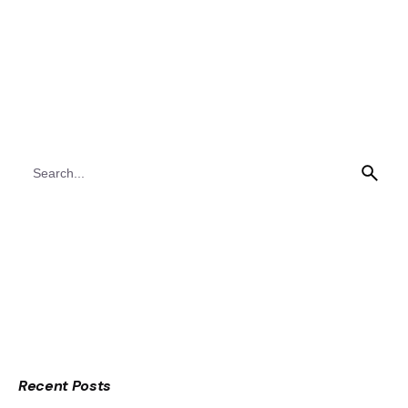
Search
for
Recent Posts