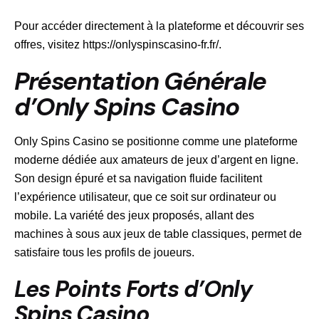
Pour accéder directement à la plateforme et découvrir ses
offres, visitez
https://onlyspinscasino-fr.fr/
.
Présentation Générale
d’Only Spins Casino
Only Spins Casino se positionne comme une plateforme
moderne dédiée aux amateurs de jeux d’argent en ligne.
Son design épuré et sa navigation fluide facilitent
l’expérience utilisateur, que ce soit sur ordinateur ou
mobile. La variété des jeux proposés, allant des
machines à sous aux jeux de table classiques, permet de
satisfaire tous les profils de joueurs.
Les Points Forts d’Only
Spins Casino