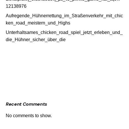
12138976
Aufregende_Hühnerrettung_im_Straßenverkehr_mit_chic
ken_road_meistern_und_Highs
Unterhaltsames_chicken_road_spiel_jetzt_erleben_und_
die_Hühner_sicher_über_die
Recent Comments
No comments to show.