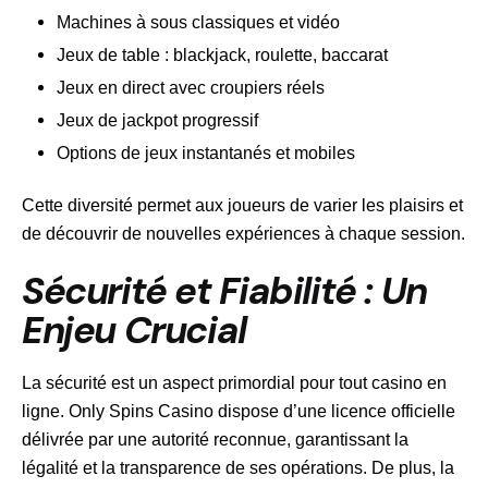
Machines à sous classiques et vidéo
Jeux de table : blackjack, roulette, baccarat
Jeux en direct avec croupiers réels
Jeux de jackpot progressif
Options de jeux instantanés et mobiles
Cette diversité permet aux joueurs de varier les plaisirs et
de découvrir de nouvelles expériences à chaque session.
Sécurité et Fiabilité : Un
Enjeu Crucial
La sécurité est un aspect primordial pour tout casino en
ligne. Only Spins Casino dispose d’une licence officielle
délivrée par une autorité reconnue, garantissant la
légalité et la transparence de ses opérations. De plus, la