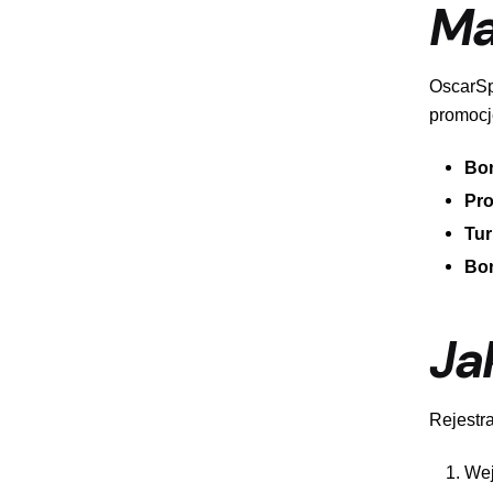
Ma
OscarSpi
promocje
Bon
Pro
Tur
Bo
Ja
Rejestra
Wej