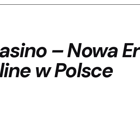
asino – Nowa E
line w Polsce