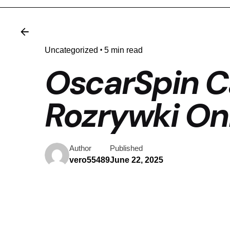
Uncategorized
5 min read
OscarSpin C
Rozrywki On
Author
Published
vero55489
June 22, 2025