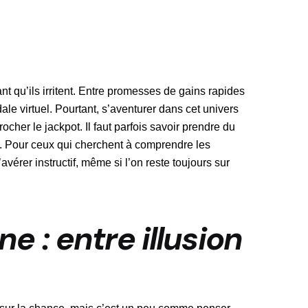
t qu’ils irritent. Entre promesses de gains rapides
édale virtuel. Pourtant, s’aventurer dans cet univers
cher le jackpot. Il faut parfois savoir prendre du
r. Pour ceux qui cherchent à comprendre les
avérer instructif, même si l’on reste toujours sur
ne : entre illusion