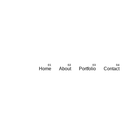
Home
About
Portfolio
Contact