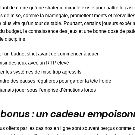
entant de croire qu’une stratégie miracle existe pour battre le ca
 de mise, comme la martingale, promettent monts et merveilles,
plus vite qu’un tour de table. Pourtant, certains joueurs expé
 du budget, la connaissance des jeux et une bonne dose de pati
e discipline.
er un budget strict avant de commencer à jouer
isir des jeux avec un RTP élevé
ter les systèmes de mise trop agressifs
ndre des pauses régulières pour garder la tête froide
jamais jouer sous l’emprise d’émotions fortes
 bonus : un cadeau empoison
s offerts par les casinos en ligne sont souvent perçus comme d