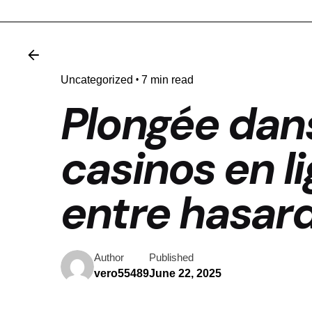
Uncategorized
7 min read
Plongée dans
casinos en l
entre hasard
Author
Published
vero55489
June 22, 2025