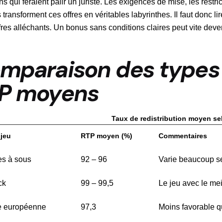
ns qui feraient pâlir un juriste. Les exigences de mise, les restri
transforment ces offres en véritables labyrinthes. Il faut donc li
fres alléchants. Un bonus sans conditions claires peut vite dev
mparaison des types d
P moyens
Taux de redistribution moyen se
 jeu
RTP moyen (%)
Commentaires
s à sous
92 – 96
Varie beaucoup sel
ck
99 – 99,5
Le jeu avec le mei
e européenne
97,3
Moins favorable q