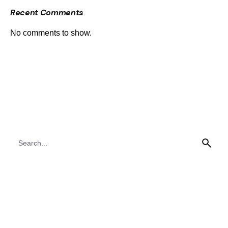
Recent Comments
No comments to show.
Search
for