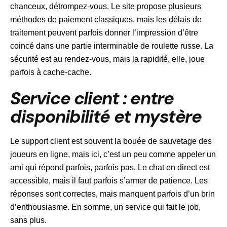
chanceux, détrompez-vous. Le site propose plusieurs
méthodes de paiement classiques, mais les délais de
traitement peuvent parfois donner l’impression d’être
coincé dans une partie interminable de roulette russe. La
sécurité est au rendez-vous, mais la rapidité, elle, joue
parfois à cache-cache.
Service client : entre
disponibilité et mystère
Le support client est souvent la bouée de sauvetage des
joueurs en ligne, mais ici, c’est un peu comme appeler un
ami qui répond parfois, parfois pas. Le chat en direct est
accessible, mais il faut parfois s’armer de patience. Les
réponses sont correctes, mais manquent parfois d’un brin
d’enthousiasme. En somme, un service qui fait le job,
sans plus.