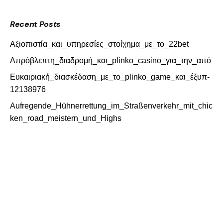
Recent Posts
Αξιοπιστία_και_υπηρεσίες_στοίχημα_με_το_22bet
Απρόβλεπτη_διαδρομή_και_plinko_casino_για_την_από
Ευκαιριακή_διασκέδαση_με_το_plinko_game_και_έξυπ-
12138976
Aufregende_Hühnerrettung_im_Straßenverkehr_mit_chic
ken_road_meistern_und_Highs
Unterhaltsames_chicken_road_spiel_jetzt_erleben_und_
die_Hühner_sicher_über_die