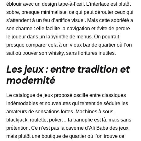
éblouir avec un design tape-à-l’œil. L’interface est plutôt
sobre, presque minimaliste, ce qui peut dérouter ceux qui
s’attendent à un feu d’artifice visuel. Mais cette sobriété a
son charme : elle facilite la navigation et évite de perdre
le joueur dans un labyrinthe de menus. On pourrait
presque comparer cela à un vieux bar de quartier où l’on
sait où trouver son whisky, sans fioritures inutiles.
Les jeux : entre tradition et
modernité
Le catalogue de jeux proposé oscille entre classiques
indémodables et nouveautés qui tentent de séduire les
amateurs de sensations fortes. Machines à sous,
blackjack, roulette, poker… la panoplie est là, mais sans
prétention. Ce n’est pas la caverne d’Ali Baba des jeux,
mais plutôt une boutique de quartier où l’on trouve ce