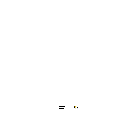
Skip
to
content