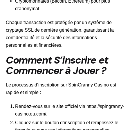
Cryptomonnaies (Bitcoin, Ethereum) pour plus
d’anonymat
Chaque transaction est protégée par un système de
cryptage SSL de dernière génération, garantissant la
confidentialité et la sécurité des informations
personnelles et financières.
Comment S’inscrire et
Commencer à Jouer ?
Le processus d’inscription sur SpinGranny Casino est
rapide et simple :
Rendez-vous sur le site officiel via
https://spingranny-
casino.eu.com/
.
Cliquez sur le bouton d’inscription et remplissez le
formulaire avec vos informations personnelles.