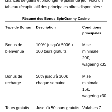
chances de gains et prolonger le plaisir de jeu. Voici un
tableau récapitulatif des principales offres disponibles :
Résumé des Bonus SpinGranny Casino
Type de Bonus
Description
Conditions
principales
Bonus de
100% jusqu’à 500€ +
Mise
bienvenue
100 tours gratuits
minimale
20€,
wagering x35
Bonus de
50% jusqu’à 300€
Mise
recharge
chaque semaine
minimale
15€,
wagering x30
Tours gratuits
Jusqu’à 50 tours gratuits
Valables 7