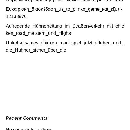
Ευκαιριακή_διασκέδαση_με_το_plinko_game_και_έξυπ-
12138976
Aufregende_Hühnerrettung_im_Straßenverkehr_mit_chic
ken_road_meistern_und_Highs
Unterhaltsames_chicken_road_spiel_jetzt_erleben_und_
die_Hühner_sicher_über_die
Recent Comments
No comments to show.