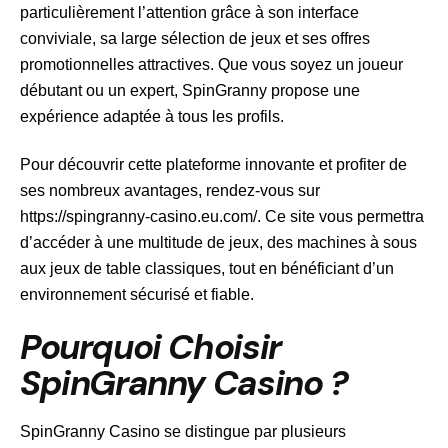
particulièrement l’attention grâce à son interface
conviviale, sa large sélection de jeux et ses offres
promotionnelles attractives. Que vous soyez un joueur
débutant ou un expert, SpinGranny propose une
expérience adaptée à tous les profils.
Pour découvrir cette plateforme innovante et profiter de
ses nombreux avantages, rendez-vous sur
https://spingranny-casino.eu.com/
. Ce site vous permettra
d’accéder à une multitude de jeux, des machines à sous
aux jeux de table classiques, tout en bénéficiant d’un
environnement sécurisé et fiable.
Pourquoi Choisir
SpinGranny Casino ?
SpinGranny Casino se distingue par plusieurs