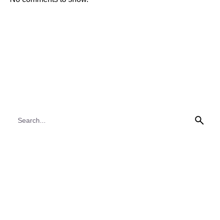
Search
for