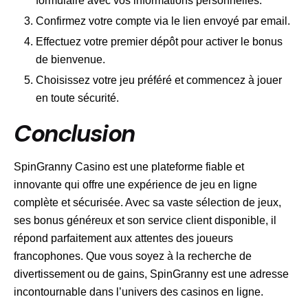
Confirmez votre compte via le lien envoyé par email.
Effectuez votre premier dépôt pour activer le bonus
de bienvenue.
Choisissez votre jeu préféré et commencez à jouer
en toute sécurité.
Conclusion
SpinGranny Casino est une plateforme fiable et
innovante qui offre une expérience de jeu en ligne
complète et sécurisée. Avec sa vaste sélection de jeux,
ses bonus généreux et son service client disponible, il
répond parfaitement aux attentes des joueurs
francophones. Que vous soyez à la recherche de
divertissement ou de gains, SpinGranny est une adresse
incontournable dans l’univers des casinos en ligne.