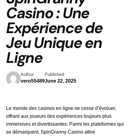
Casino : Une
Expérience de
Jeu Unique en
Ligne
Author
Published
vero55489
June 22, 2025
Le monde des casinos en ligne ne cesse d’évoluer,
offrant aux joueurs des expériences toujours plus
immersives et divertissantes. Parmi les plateformes qui
se démarquent, SpinGranny Casino attire