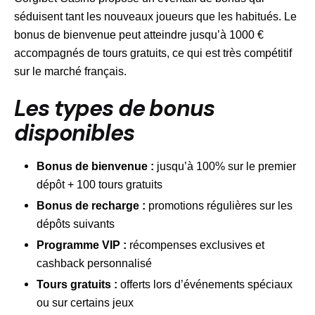
séduisent tant les nouveaux joueurs que les habitués. Le
bonus de bienvenue peut atteindre jusqu’à 1000 €
accompagnés de tours gratuits, ce qui est très compétitif
sur le marché français.
Les types de bonus
disponibles
Bonus de bienvenue :
jusqu’à 100% sur le premier
dépôt + 100 tours gratuits
Bonus de recharge :
promotions régulières sur les
dépôts suivants
Programme VIP :
récompenses exclusives et
cashback personnalisé
Tours gratuits :
offerts lors d’événements spéciaux
ou sur certains jeux