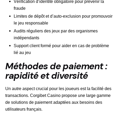
Vérification d’identité obligatoire pour prévenir la
fraude
Limites de dépôt et d’auto-exclusion pour promouvoir
le jeu responsable
Audits réguliers des jeux par des organismes
indépendants
Support client formé pour aider en cas de problème
lié au jeu
Méthodes de paiement :
rapidité et diversité
Un autre aspect crucial pour les joueurs est la facilité des
transactions. Corgibet Casino propose une large gamme
de solutions de paiement adaptées aux besoins des
utilisateurs français.