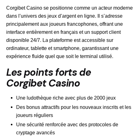
Corgibet Casino se positionne comme un acteur moderne
dans l’univers des jeux d’argent en ligne. Il s’adresse
principalement aux joueurs francophones, offrant une
interface entièrement en français et un support client
disponible 24/7. La plateforme est accessible sur
ordinateur, tablette et smartphone, garantissant une
expérience fluide quel que soit le terminal utilisé.
Les points forts de
Corgibet Casino
Une ludothèque riche avec plus de 2000 jeux
Des bonus attractifs pour les nouveaux inscrits et les
joueurs réguliers
Une sécurité renforcée avec des protocoles de
cryptage avancés