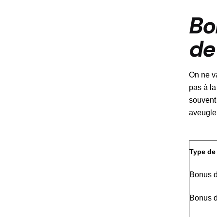
Bo
de
On ne va
pas à la
souvent 
aveugler
Type de
Bonus d
Bonus d