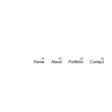
Home
About
Portfolio
Contact