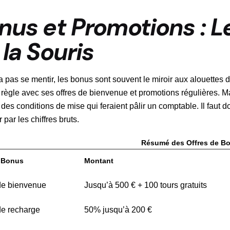
nus et Promotions : L
 la Souris
 pas se mentir, les bonus sont souvent le miroir aux alouettes
 règle avec ses offres de bienvenue et promotions régulières. Ma
des conditions de mise qui feraient pâlir un comptable. Il faut do
 par les chiffres bruts.
Résumé des Offres de B
 Bonus
Montant
e bienvenue
Jusqu’à 500 € + 100 tours gratuits
e recharge
50% jusqu’à 200 €