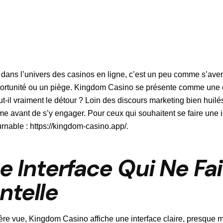
dans l’univers des casinos en ligne, c’est un peu comme s’aven
ortunité ou un piège. Kingdom Casino se présente comme une de
t-il vraiment le détour ? Loin des discours marketing bien huilé
me avant de s’y engager. Pour ceux qui souhaitent se faire une i
urnable :
https://kingdom-casino.app/
.
e Interface Qui Ne Fai
ntelle
re vue, Kingdom Casino affiche une interface claire, presque min