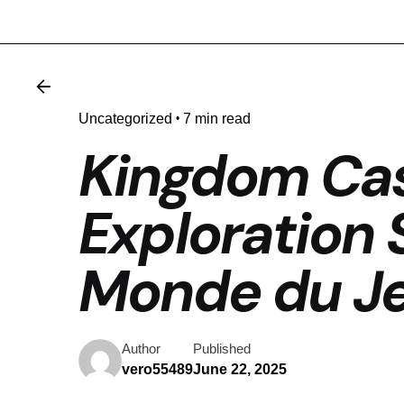
Uncategorized
7 min read
Kingdom Cas
Exploration 
Monde du Je
Author
Published
vero55489
June 22, 2025