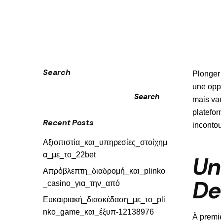
Search
Plonger 
une opp
Search
mais vau
platefor
Recent Posts
inconto
Αξιοπιστία_και_υπηρεσίες_στοίχημ
α_με_το_22bet
Un
Απρόβλεπτη_διαδρομή_και_plinko
De
_casino_για_την_από
Ευκαιριακή_διασκέδαση_με_το_pli
nko_game_και_έξυπ-12138976
À premiè