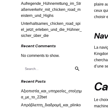
Aufregende_Hühnerrettung_im_Str
plaire a
aßenverkehr_mit_chicken_road_m
ceux qu
eistern_und_Highs
choisir 
Unterhaltsames_chicken_road_spi
el_jetzt_erleben_und_die_Hühner_
Nav
sicher_über_die
Recent Comments
La navig
Kingdom
No comments to show.
cherchan
Search
d’une se
for
Recent Posts
Ca
Αξιοπιστία_και_υπηρεσίες_στοίχημ
α_με_το_22bet
Le choix
Απρόβλεπτη_διαδρομή_και_plinko
machines