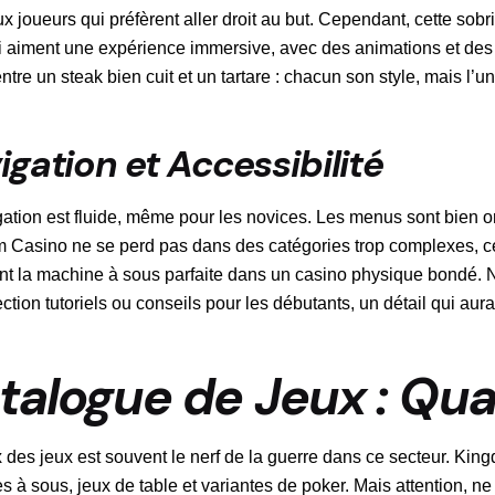
ux joueurs qui préfèrent aller droit au but. Cependant, cette sobr
i aiment une expérience immersive, avec des animations et de
entre un steak bien cuit et un tartare : chacun son style, mais l’u
igation et Accessibilité
ation est fluide, même pour les novices. Les menus sont bien or
 Casino ne se perd pas dans des catégories trop complexes, ce
t la machine à sous parfaite dans un casino physique bondé. N
ction tutoriels ou conseils pour les débutants, un détail qui aurait
talogue de Jeux : Qua
 des jeux est souvent le nerf de la guerre dans ce secteur. Ki
 à sous, jeux de table et variantes de poker. Mais attention, 