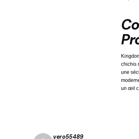
Co
Pr
Kingdom 
chichis 
une sécu
moderne
un œil c
vero55489