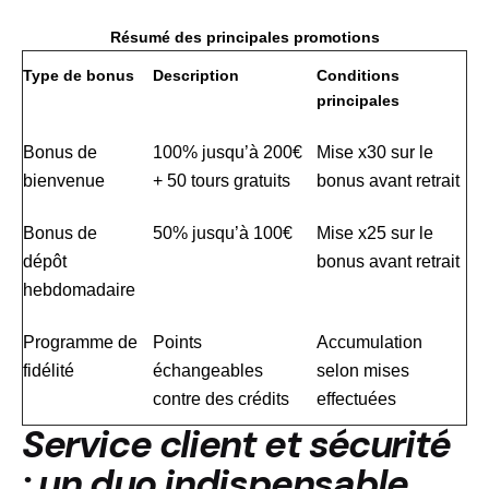
Résumé des principales promotions
Type de bonus
Description
Conditions
principales
Bonus de
100% jusqu’à 200€
Mise x30 sur le
bienvenue
+ 50 tours gratuits
bonus avant retrait
Bonus de
50% jusqu’à 100€
Mise x25 sur le
dépôt
bonus avant retrait
hebdomadaire
Programme de
Points
Accumulation
fidélité
échangeables
selon mises
contre des crédits
effectuées
Service client et sécurité
: un duo indispensable