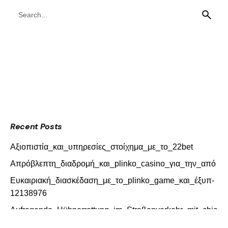
Search
for
Recent Posts
Αξιοπιστία_και_υπηρεσίες_στοίχημα_με_το_22bet
Απρόβλεπτη_διαδρομή_και_plinko_casino_για_την_από
Ευκαιριακή_διασκέδαση_με_το_plinko_game_και_έξυπ-
12138976
Aufregende_Hühnerrettung_im_Straßenverkehr_mit_chic
ken_road_meistern_und_Highs