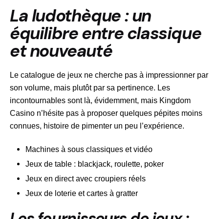
La ludothèque : un
équilibre entre classique
et nouveauté
Le catalogue de jeux ne cherche pas à impressionner par
son volume, mais plutôt par sa pertinence. Les
incontournables sont là, évidemment, mais Kingdom
Casino n’hésite pas à proposer quelques pépites moins
connues, histoire de pimenter un peu l’expérience.
Machines à sous classiques et vidéo
Jeux de table : blackjack, roulette, poker
Jeux en direct avec croupiers réels
Jeux de loterie et cartes à gratter
Les fournisseurs de jeux :