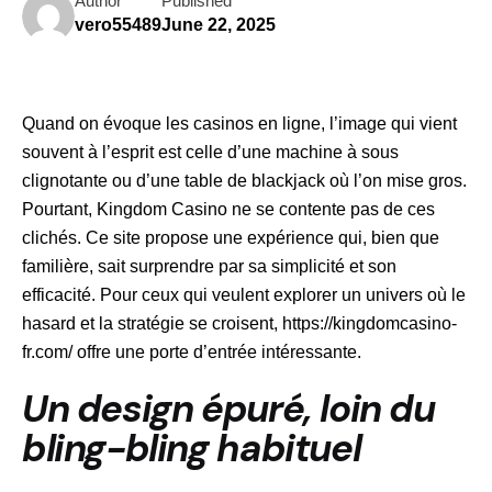
Author
Published
vero55489
June 22, 2025
Quand on évoque les casinos en ligne, l’image qui vient
souvent à l’esprit est celle d’une machine à sous
clignotante ou d’une table de blackjack où l’on mise gros.
Pourtant, Kingdom Casino ne se contente pas de ces
clichés. Ce site propose une expérience qui, bien que
familière, sait surprendre par sa simplicité et son
efficacité. Pour ceux qui veulent explorer un univers où le
hasard et la stratégie se croisent,
https://kingdomcasino-
fr.com/
offre une porte d’entrée intéressante.
Un design épuré, loin du
bling-bling habituel