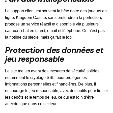
Le support client est souvent la bête noire des joueurs en
ligne. Kingdom Casino, sans prétendre à la perfection,
propose un service réactif et disponible via plusieurs
canaux : chat en direct, email et téléphone. Ce n’est pas
la hotline du siècle, mais ça fait le job.
Protection des données et
jeu responsable
Le site met en avant des mesures de sécurité solides,
notamment le cryptage SSL, pour protéger les
informations personnelles et financières. De plus, il
encourage le jeu responsable, avec des outils pour limiter
les dépôts et le temps de jeu, ce qui est loin d’être
anecdotique dans ce secteur.