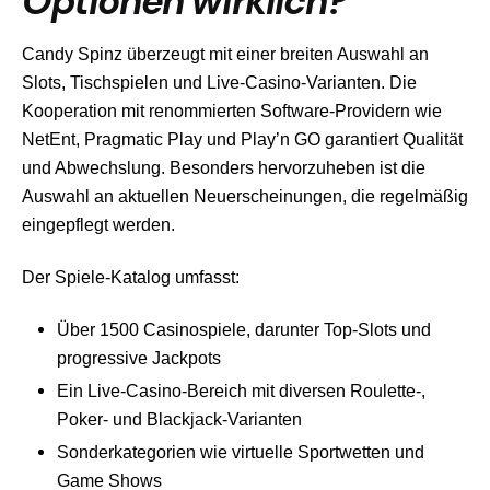
Optionen wirklich?
Candy Spinz überzeugt mit einer breiten Auswahl an
Slots, Tischspielen und Live-Casino-Varianten. Die
Kooperation mit renommierten Software-Providern wie
NetEnt, Pragmatic Play und Play’n GO garantiert Qualität
und Abwechslung. Besonders hervorzuheben ist die
Auswahl an aktuellen Neuerscheinungen, die regelmäßig
eingepflegt werden.
Der Spiele-Katalog umfasst:
Über 1500 Casinospiele, darunter Top-Slots und
progressive Jackpots
Ein Live-Casino-Bereich mit diversen Roulette-,
Poker- und Blackjack-Varianten
Sonderkategorien wie virtuelle Sportwetten und
Game Shows