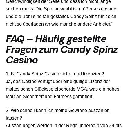
Geschwindigkeit der Seite und dass ich nicht lange
suchen muss. Die Spielauswahl ist größer als erwartet,
und die Boni sind fair gestaltet. Candy Spinz fühlt sich
nicht so überladen an wie manche andere Anbieter.“
FAQ – Häufig gestellte
Fragen zum Candy Spinz
Casino
1. Ist Candy Spinz Casino sicher und lizenziert?
Ja, das Casino verfügt über eine gültige Lizenz der
maltesischen Glücksspielbehörde MGA, was ein hohes
Maß an Sicherheit und Fairness garantiert.
2. Wie schnell kann ich meine Gewinne auszahlen
lassen?
Auszahlungen werden in der Regel innerhalb von 24 bis