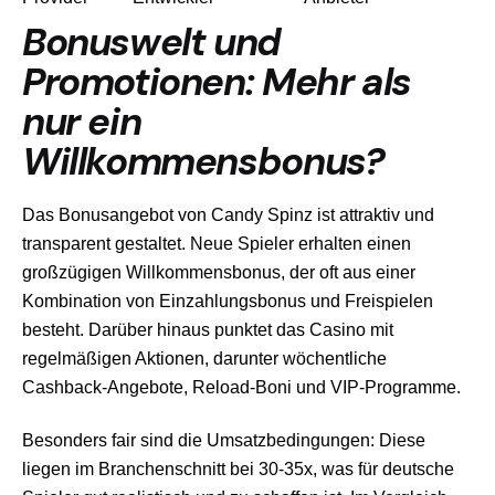
Bonuswelt und
Promotionen: Mehr als
nur ein
Willkommensbonus?
Das Bonusangebot von Candy Spinz ist attraktiv und
transparent gestaltet. Neue Spieler erhalten einen
großzügigen Willkommensbonus, der oft aus einer
Kombination von Einzahlungsbonus und Freispielen
besteht. Darüber hinaus punktet das Casino mit
regelmäßigen Aktionen, darunter wöchentliche
Cashback-Angebote, Reload-Boni und VIP-Programme.
Besonders fair sind die Umsatzbedingungen: Diese
liegen im Branchenschnitt bei 30-35x, was für deutsche