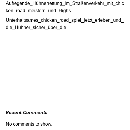
Aufregende_Hühnerrettung_im_Straßenverkehr_mit_chic
ken_road_meistern_und_Highs
Unterhaltsames_chicken_road_spiel_jetzt_erleben_und_
die_Hühner_sicher_über_die
Recent Comments
No comments to show.