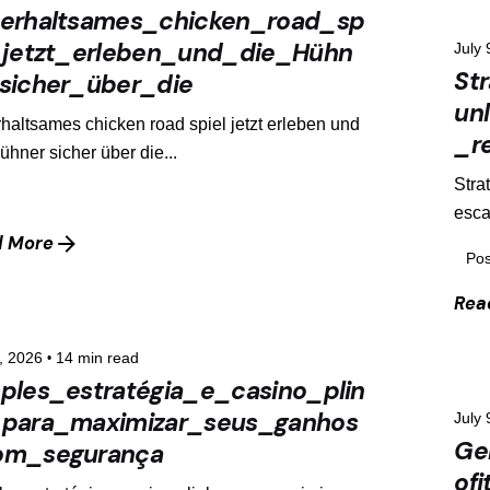
erhaltsames_chicken_road_sp
_jetzt_erleben_und_die_Hühn
July 
St
sicher_über_die
un
haltsames chicken road spiel jetzt erleben und
_r
ühner sicher über die...
Stra
esca
d More
Pos
Posted by
vero55489
Rea
9, 2026
14 min read
ples_estratégia_e_casino_plin
para_maximizar_seus_ganhos
July 
Ge
om_segurança
of