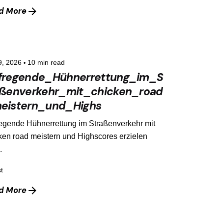
d More
Posted by
vero55489
9, 2026
10 min read
fregende_Hühnerrettung_im_S
aßenverkehr_mit_chicken_road
eistern_und_Highs
egende Hühnerrettung im Straßenverkehr mit
ken road meistern und Highscores erzielen
.
t
d More
Posted by
vero55489