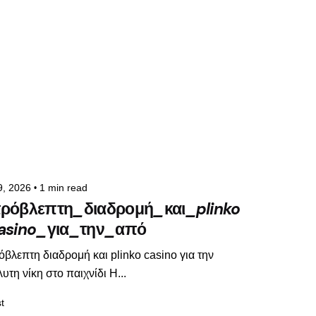
Posted by
vero55489
9, 2026
1 min read
ρόβλεπτη_διαδρομή_και_plinko
asino_για_την_από
βλεπτη διαδρομή και plinko casino για την
υτη νίκη στο παιχνίδι Η...
t