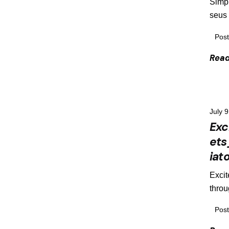
Simpl
seus
Post
Rea
July 
Exc
ets
iat
Excit
throu
Post