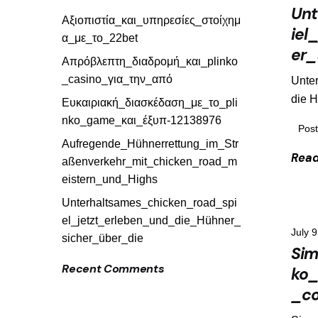
Unt
Αξιοπιστία_και_υπηρεσίες_στοίχημ
iel
α_με_το_22bet
er_
Απρόβλεπτη_διαδρομή_και_plinko
_casino_για_την_από
Unter
die H
Ευκαιριακή_διασκέδαση_με_το_pli
nko_game_και_έξυπ-12138976
Post
Aufregende_Hühnerrettung_im_Str
Rea
aßenverkehr_mit_chicken_road_m
eistern_und_Highs
Unterhaltsames_chicken_road_spi
el_jetzt_erleben_und_die_Hühner_
July 
sicher_über_die
Sim
Recent Comments
ko_
_c