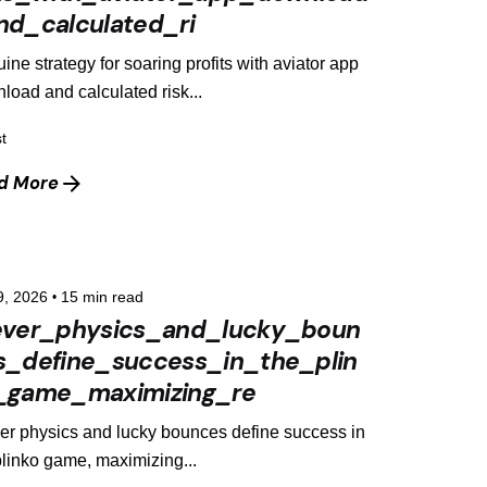
nd_calculated_ri
ine strategy for soaring profits with aviator app
load and calculated risk...
t
d More
Posted by
vero55489
9, 2026
15 min read
ever_physics_and_lucky_boun
s_define_success_in_the_plin
_game_maximizing_re
er physics and lucky bounces define success in
plinko game, maximizing...