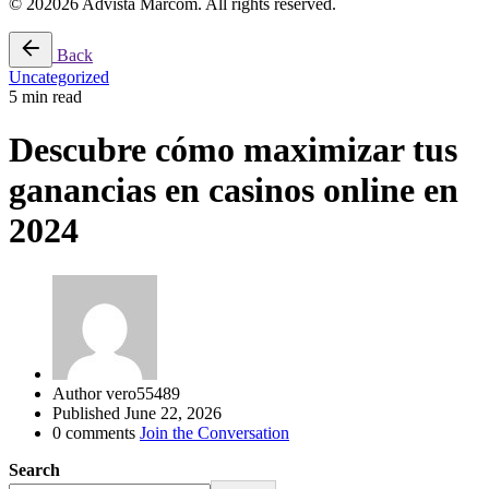
© 202026 Advista Marcom. All rights reserved.
Back
Uncategorized
5 min read
Descubre cómo maximizar tus
ganancias en casinos online en
2024
Author
vero55489
Published
June 22, 2026
0 comments
Join the Conversation
Search