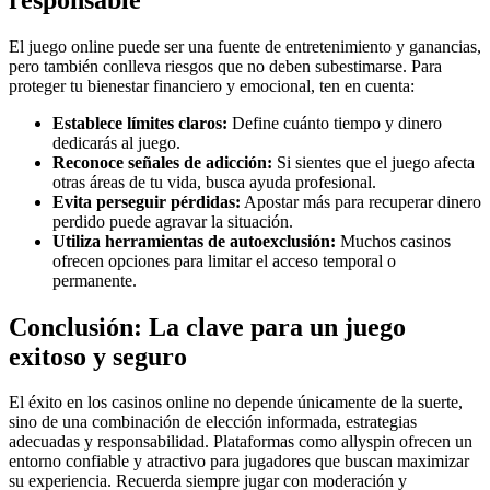
El juego online puede ser una fuente de entretenimiento y ganancias,
pero también conlleva riesgos que no deben subestimarse. Para
proteger tu bienestar financiero y emocional, ten en cuenta:
Establece límites claros:
Define cuánto tiempo y dinero
dedicarás al juego.
Reconoce señales de adicción:
Si sientes que el juego afecta
otras áreas de tu vida, busca ayuda profesional.
Evita perseguir pérdidas:
Apostar más para recuperar dinero
perdido puede agravar la situación.
Utiliza herramientas de autoexclusión:
Muchos casinos
ofrecen opciones para limitar el acceso temporal o
permanente.
Conclusión: La clave para un juego
exitoso y seguro
El éxito en los casinos online no depende únicamente de la suerte,
sino de una combinación de elección informada, estrategias
adecuadas y responsabilidad. Plataformas como allyspin ofrecen un
entorno confiable y atractivo para jugadores que buscan maximizar
su experiencia. Recuerda siempre jugar con moderación y