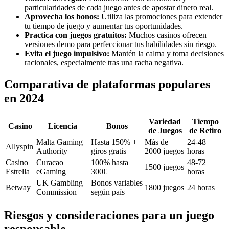
particularidades de cada juego antes de apostar dinero real.
Aprovecha los bonos:
Utiliza las promociones para extender
tu tiempo de juego y aumentar tus oportunidades.
Practica con juegos gratuitos:
Muchos casinos ofrecen
versiones demo para perfeccionar tus habilidades sin riesgo.
Evita el juego impulsivo:
Mantén la calma y toma decisiones
racionales, especialmente tras una racha negativa.
Comparativa de plataformas populares
en 2024
Variedad
Tiempo
Casino
Licencia
Bonos
de Juegos
de Retiro
Malta Gaming
Hasta 150% +
Más de
24-48
Allyspin
Authority
giros gratis
2000 juegos
horas
Casino
Curacao
100% hasta
48-72
1500 juegos
Estrella
eGaming
300€
horas
UK Gambling
Bonos variables
Betway
1800 juegos
24 horas
Commission
según país
Riesgos y consideraciones para un juego
responsable