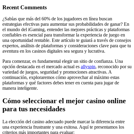
Recent Comments
¿Sabías que más del 60% de los jugadores en línea buscan
estrategias efectivas para aumentar sus probabilidades de ganar? En
el mundo del iGaming, entender las mejores prácticas y plataformas
confiables es esencial para transformar la experiencia de juego en
una oportunidad rentable. Este artículo te guiará a través de consejos
expertos, análisis de plataformas y consideraciones clave para que tu
aventura en los casinos digitales sea segura y lucrativa.
Para comenzar, es fundamental elegir un sitio de confianza. Una
opción destacada en el mercado actual es
allyspin
, reconocido por su
variedad de juegos, seguridad y promociones atractivas. A
continuación, exploraremos cómo aprovechar al máximo estas
plataformas y qué factores debes tener en cuenta para jugar de
manera inteligente.
Cómo seleccionar el mejor casino online
para tus necesidades
La elección del casino adecuado puede marcar la diferencia entre
una experiencia frustrante y una exitosa. Aquí te presentamos los
criterios más importantes para evaluar: