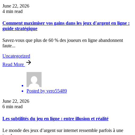
June 22, 2026
4 min read
Comment maximiser vos gains dans les jeux d'argent en ligne :
guide stratégique
Savez-vous que plus de 60 % des joueurs en ligne abandonnent
faute...
Uncategorized
Read More
Posted by
vero55489
June 22, 2026
6 min read
Les subtilités du jeu en ligne : entre illusion et réalité
Le monde des jeux d’argent sur internet ressemble parfois à une