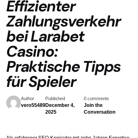
Effizienter
Zahlungsverkehr
bei Larabet
Casino:
Praktische Tipps
für Spieler
Author
Published
0 comments
vero55489
December 4,
Join the
2025
Conversation
Als erfahrener SEO-Kopiraiter mit zehn Jahren Expertise