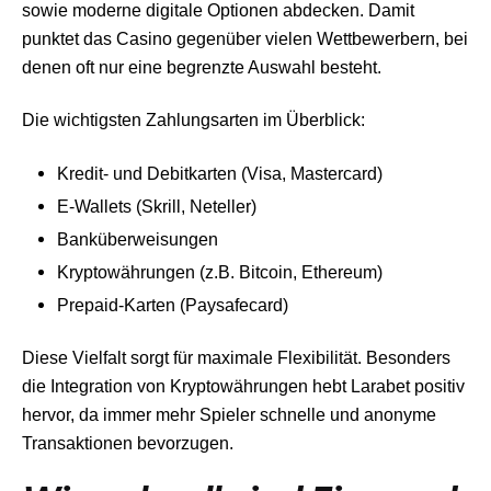
sowie moderne digitale Optionen abdecken. Damit
punktet das Casino gegenüber vielen Wettbewerbern, bei
denen oft nur eine begrenzte Auswahl besteht.
Die wichtigsten Zahlungsarten im Überblick:
Kredit- und Debitkarten (Visa, Mastercard)
E-Wallets (Skrill, Neteller)
Banküberweisungen
Kryptowährungen (z.B. Bitcoin, Ethereum)
Prepaid-Karten (Paysafecard)
Diese Vielfalt sorgt für maximale Flexibilität. Besonders
die Integration von Kryptowährungen hebt Larabet positiv
hervor, da immer mehr Spieler schnelle und anonyme
Transaktionen bevorzugen.