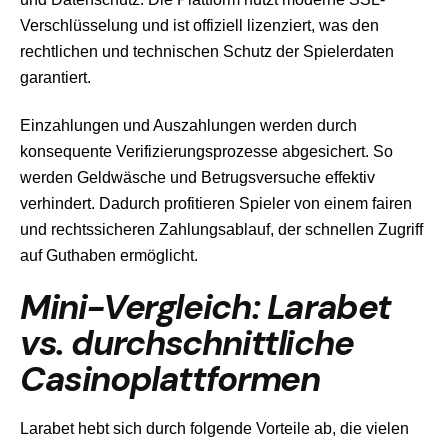
Verschlüsselung und ist offiziell lizenziert, was den
rechtlichen und technischen Schutz der Spielerdaten
garantiert.
Einzahlungen und Auszahlungen werden durch
konsequente Verifizierungsprozesse abgesichert. So
werden Geldwäsche und Betrugsversuche effektiv
verhindert. Dadurch profitieren Spieler von einem fairen
und rechtssicheren Zahlungsablauf, der schnellen Zugriff
auf Guthaben ermöglicht.
Mini-Vergleich: Larabet
vs. durchschnittliche
Casinoplattformen
Larabet hebt sich durch folgende Vorteile ab, die vielen