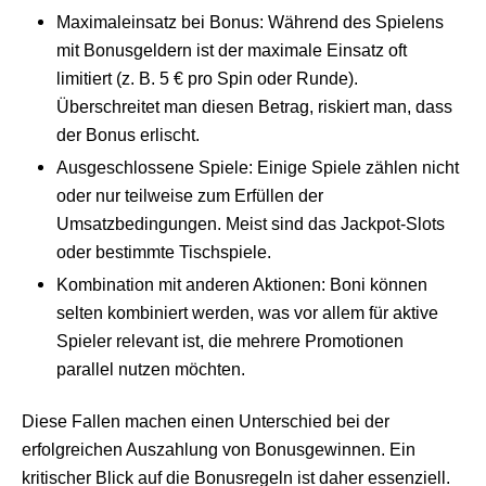
Maximaleinsatz bei Bonus: Während des Spielens
mit Bonusgeldern ist der maximale Einsatz oft
limitiert (z. B. 5 € pro Spin oder Runde).
Überschreitet man diesen Betrag, riskiert man, dass
der Bonus erlischt.
Ausgeschlossene Spiele: Einige Spiele zählen nicht
oder nur teilweise zum Erfüllen der
Umsatzbedingungen. Meist sind das Jackpot-Slots
oder bestimmte Tischspiele.
Kombination mit anderen Aktionen: Boni können
selten kombiniert werden, was vor allem für aktive
Spieler relevant ist, die mehrere Promotionen
parallel nutzen möchten.
Diese Fallen machen einen Unterschied bei der
erfolgreichen Auszahlung von Bonusgewinnen. Ein
kritischer Blick auf die Bonusregeln ist daher essenziell.