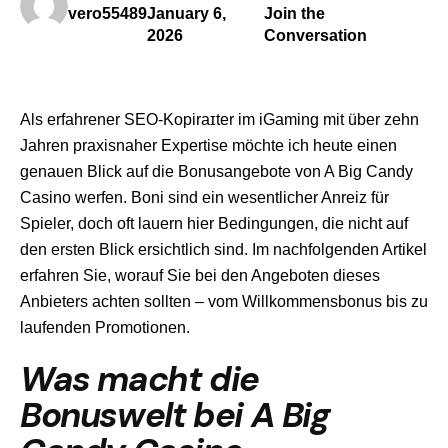
vero55489
January 6,
Join the
2026
Conversation
Als erfahrener SEO-Kopiraɪter im iGaming mit über zehn
Jahren praxisnaher Expertise möchte ich heute einen
genauen Blick auf die Bonusangebote von A Big Candy
Casino werfen. Boni sind ein wesentlicher Anreiz für
Spieler, doch oft lauern hier Bedingungen, die nicht auf
den ersten Blick ersichtlich sind. Im nachfolgenden Artikel
erfahren Sie, worauf Sie bei den Angeboten dieses
Anbieters achten sollten – vom Willkommensbonus bis zu
laufenden Promotionen.
Was macht die
Bonuswelt bei A Big