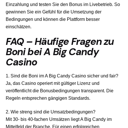
Einzahlung und testen Sie den Bonus im Livebetrieb. So
gewinnen Sie ein Gefühl für die Umsetzung der
Bedingungen und können die Plattform besser
einschätzen.
FAQ – Häufige Fragen zu
Boni bei A Big Candy
Casino
1. Sind die Boni im A Big Candy Casino sicher und fair?
Ja, das Casino operiert mit gültiger Lizenz und
veröffentlicht die Bonusbedingungen transparent. Die
Regeln entsprechen gängigen Standards.
2. Wie streng sind die Umsatzbedingungen?
Mit 30- bis 40-fachen Umsätzen liegt A Big Candy im
Mittelfeld der Branche. Für einen erfolgreichen