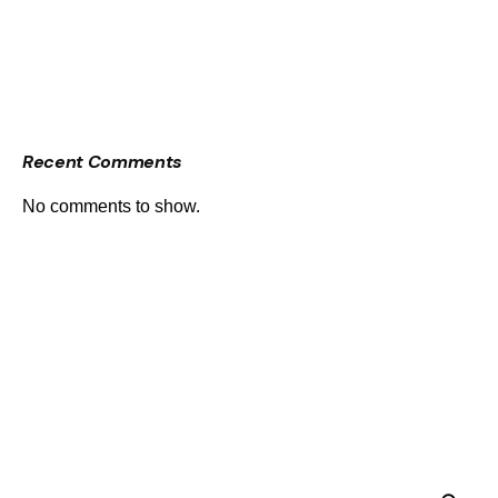
Recent Comments
No comments to show.
Search