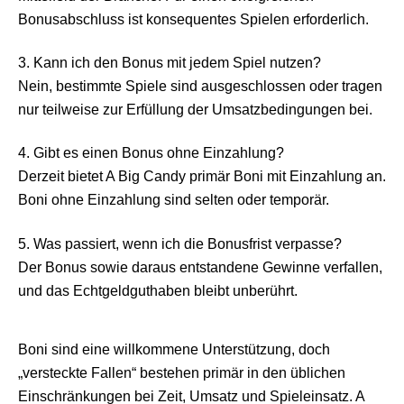
Bonusabschluss ist konsequentes Spielen erforderlich.
3. Kann ich den Bonus mit jedem Spiel nutzen?
Nein, bestimmte Spiele sind ausgeschlossen oder tragen
nur teilweise zur Erfüllung der Umsatzbedingungen bei.
4. Gibt es einen Bonus ohne Einzahlung?
Derzeit bietet A Big Candy primär Boni mit Einzahlung an.
Boni ohne Einzahlung sind selten oder temporär.
5. Was passiert, wenn ich die Bonusfrist verpasse?
Der Bonus sowie daraus entstandene Gewinne verfallen,
und das Echtgeldguthaben bleibt unberührt.
Boni sind eine willkommene Unterstützung, doch
„versteckte Fallen“ bestehen primär in den üblichen
Einschränkungen bei Zeit, Umsatz und Spieleinsatz. A