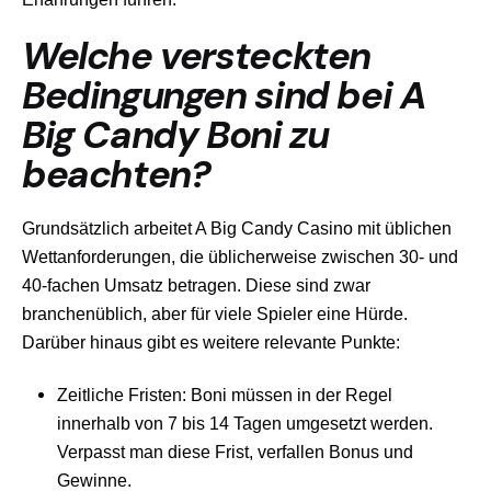
Welche versteckten
Bedingungen sind bei A
Big Candy Boni zu
beachten?
Grundsätzlich arbeitet A Big Candy Casino mit üblichen
Wettanforderungen, die üblicherweise zwischen 30- und
40-fachen Umsatz betragen. Diese sind zwar
branchenüblich, aber für viele Spieler eine Hürde.
Darüber hinaus gibt es weitere relevante Punkte:
Zeitliche Fristen: Boni müssen in der Regel
innerhalb von 7 bis 14 Tagen umgesetzt werden.
Verpasst man diese Frist, verfallen Bonus und
Gewinne.