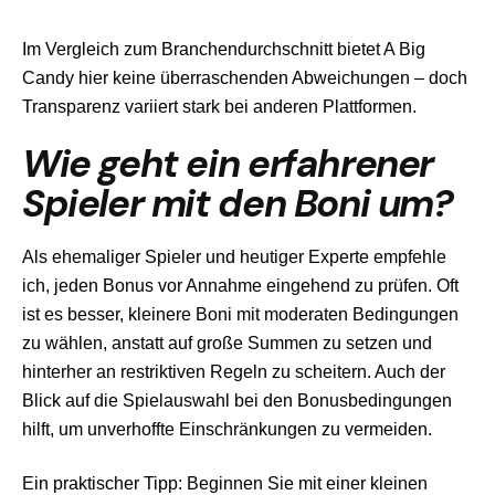
Im Vergleich zum Branchendurchschnitt bietet A Big
Candy hier keine überraschenden Abweichungen – doch
Transparenz variiert stark bei anderen Plattformen.
Wie geht ein erfahrener
Spieler mit den Boni um?
Als ehemaliger Spieler und heutiger Experte empfehle
ich, jeden Bonus vor Annahme eingehend zu prüfen. Oft
ist es besser, kleinere Boni mit moderaten Bedingungen
zu wählen, anstatt auf große Summen zu setzen und
hinterher an restriktiven Regeln zu scheitern. Auch der
Blick auf die Spielauswahl bei den Bonusbedingungen
hilft, um unverhoffte Einschränkungen zu vermeiden.
Ein praktischer Tipp: Beginnen Sie mit einer kleinen