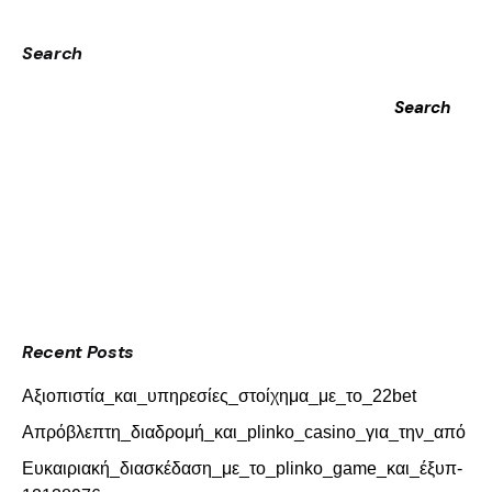
Search
Search
Recent Posts
Αξιοπιστία_και_υπηρεσίες_στοίχημα_με_το_22bet
Απρόβλεπτη_διαδρομή_και_plinko_casino_για_την_από
Ευκαιριακή_διασκέδαση_με_το_plinko_game_και_έξυπ-