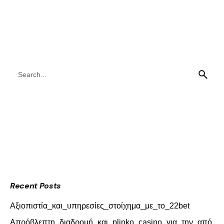
Search
for
Recent Posts
Αξιοπιστία_και_υπηρεσίες_στοίχημα_με_το_22bet
Απρόβλεπτη_διαδρομή_και_plinko_casino_για_την_από