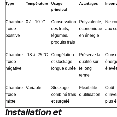
Type
Température
Usage
Avantages
Incon
principal
Chambre
0 à +10 °C
Conservation
Polyvalente,
Ne co
froide
des fruits,
économique
aux s
positive
légumes,
en énergie
produits frais
Chambre
-18 à -25 °C
Congélation
Préserve la
Conso
froide
et stockage
qualité sur
énergé
négative
longue durée
le long
élevé
terme
Chambre
Variable
Stockage
Flexibilité
Coût
froide
combiné frais
d’utilisation
d’inve
mixte
et surgelé
plus é
Installation et