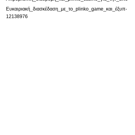
Ευκαιριακή_διασκέδαση_με_το_plinko_game_και_έξυπ-
12138976
Aufregende_Hühnerrettung_im_Straßenverkehr_mit_chic
ken_road_meistern_und_Highs
Unterhaltsames_chicken_road_spiel_jetzt_erleben_und_
die_Hühner_sicher_über_die
Recent Comments