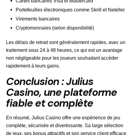
Cartes bancaires Visa et Mastercard
Portefeuilles électroniques comme Skrill et Neteller
Virements bancaires
Cryptomonnaies (selon disponibilité)
Les délais de retrait sont généralement rapides, avec un
traitement sous 24 à 48 heures, ce qui est un avantage
non négligeable pour les joueurs souhaitant accéder
rapidement à leurs gains.
Conclusion : Julius
Casino, une plateforme
fiable et complète
En résumé, Julius Casino offre une expérience de jeu
complète, sécurisée et divertissante. Sa large sélection
de jeux, ses bonus attractifs et son service client efficace