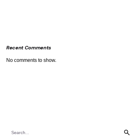
Recent Comments
No comments to show.
Search
for