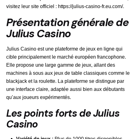
visitez leur site officiel :
https://julius-casino-fr.eu.com/
.
Présentation générale de
Julius Casino
Julius Casino est une plateforme de jeux en ligne qui
cible principalement le marché européen francophone.
Elle propose une large gamme de jeux, allant des
machines à sous aux jeux de table classiques comme le
blackjack et la roulette. La plateforme se distingue par
une interface claire, adaptée aussi bien aux débutants
qu’aux joueurs expérimentés.
Les points forts de Julius
Casino
Variété de jeux :
Plus de 1000 titres disponibles,