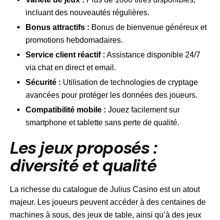
incluant des nouveautés régulières.
Bonus attractifs :
Bonus de bienvenue généreux et
promotions hebdomadaires.
Service client réactif :
Assistance disponible 24/7
via chat en direct et email.
Sécurité :
Utilisation de technologies de cryptage
avancées pour protéger les données des joueurs.
Compatibilité mobile :
Jouez facilement sur
smartphone et tablette sans perte de qualité.
Les jeux proposés :
diversité et qualité
La richesse du catalogue de Julius Casino est un atout
majeur. Les joueurs peuvent accéder à des centaines de
machines à sous, des jeux de table, ainsi qu’à des jeux