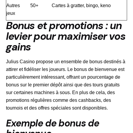
Autres
50+
Cartes à gratter, bingo, keno
jeux
Bonus et promotions : un
levier pour maximiser vos
gains
Julius Casino propose un ensemble de bonus destinés à
attirer et fidéliser les joueurs. Le bonus de bienvenue est
particulièrement intéressant, offrant un pourcentage de
bonus sur le premier dépôt ainsi que des tours gratuits
sur certaines machines à sous. En plus de cela, des
promotions régulières comme des cashbacks, des
tournois et des offres spéciales sont disponibles.
Exemple de bonus de