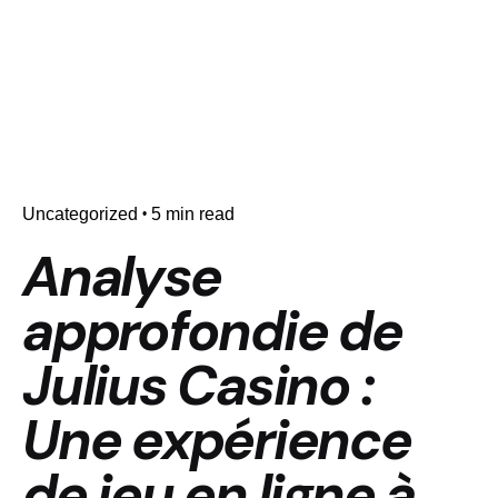
Uncategorized
5 min read
Analyse
approfondie de
Julius Casino :
Une expérience
de jeu en ligne à