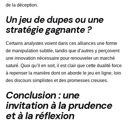
de la déception.
Un jeu de dupes ou une
stratégie gagnante ?
Certains analystes voient dans ces alliances une forme
de manipulation subtile, tandis que d’autres y perçoivent
une innovation nécessaire pour renouveler un marché
saturé. Quoi qu’il en soit, il est clair que cette dualité force
à repenser la manière dont on aborde le jeu en ligne, loin
des discours simplistes et des promesses creuses.
Conclusion : une
invitation à la prudence
et à la réflexion