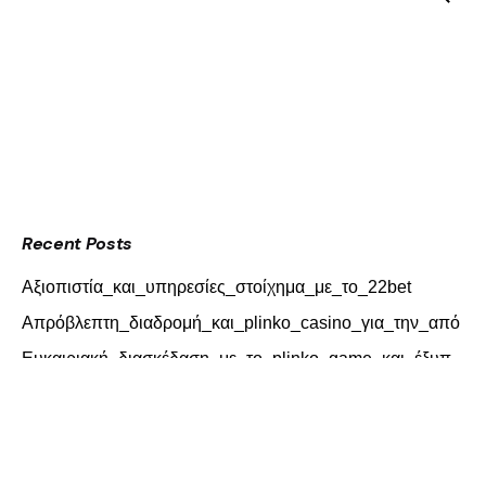
for
Recent Posts
Αξιοπιστία_και_υπηρεσίες_στοίχημα_με_το_22bet
Απρόβλεπτη_διαδρομή_και_plinko_casino_για_την_από
Ευκαιριακή_διασκέδαση_με_το_plinko_game_και_έξυπ-
12138976
Aufregende_Hühnerrettung_im_Straßenverkehr_mit_chic
ken_road_meistern_und_Highs
Unterhaltsames_chicken_road_spiel_jetzt_erleben_und_