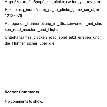
Απρόβλεπτη_διαδρομή_και_plinko_casino_για_την_από
Ευκαιριακή_διασκέδαση_με_το_plinko_game_και_έξυπ-
12138976
Aufregende_Hühnerrettung_im_Straßenverkehr_mit_chic
ken_road_meistern_und_Highs
Unterhaltsames_chicken_road_spiel_jetzt_erleben_und_
die_Hühner_sicher_über_die
Recent Comments
No comments to show.