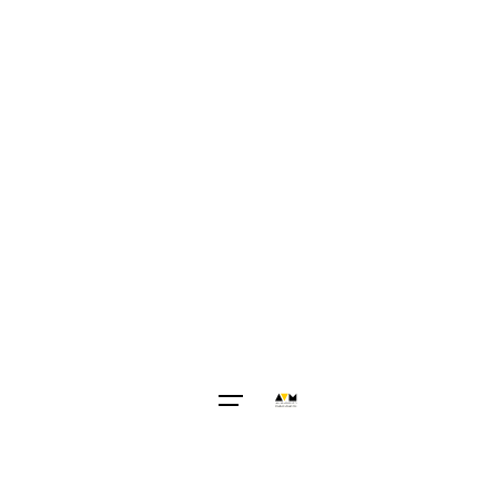
Skip
to
content