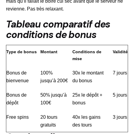
mais qu’il fallait le boire cul sec avant que le serveur ne
revienne. Pas très relaxant.
Tableau comparatif des
conditions de bonus
Type de bonus
Montant
Conditions de
Validité
mise
Bonus de
100%
30x le montant
7 jours
bienvenue
jusqu’à 200€
du bonus
Bonus de
50% jusqu’à
25x le dépôt +
5 jours
dépôt
100€
bonus
Free spins
20 tours
40x les gains
3 jours
gratuits
des tours