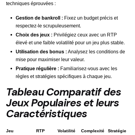
techniques éprouvées :
Gestion de bankroll :
Fixez un budget précis et
respectez-le scrupuleusement.
Choix des jeux :
Privilégiez ceux avec un RTP
élevé et une faible volatilité pour un jeu plus stable.
Utilisation des bonus :
Analysez les conditions de
mise pour maximiser leur valeur.
Pratique régulière :
Familiarisez-vous avec les
règles et stratégies spécifiques à chaque jeu.
Tableau Comparatif des
Jeux Populaires et leurs
Caractéristiques
Jeu
RTP
Volatilité
Complexité
Stratégie