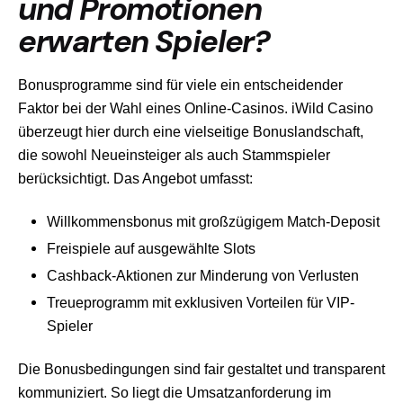
und Promotionen
erwarten Spieler?
Bonusprogramme sind für viele ein entscheidender
Faktor bei der Wahl eines Online-Casinos. iWild Casino
überzeugt hier durch eine vielseitige Bonuslandschaft,
die sowohl Neueinsteiger als auch Stammspieler
berücksichtigt. Das Angebot umfasst:
Willkommensbonus mit großzügigem Match-Deposit
Freispiele auf ausgewählte Slots
Cashback-Aktionen zur Minderung von Verlusten
Treueprogramm mit exklusiven Vorteilen für VIP-
Spieler
Die Bonusbedingungen sind fair gestaltet und transparent
kommuniziert. So liegt die Umsatzanforderung im