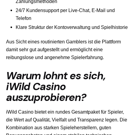
Zahlungsmethoden
24/7 Kundensupport per Live-Chat, E-Mail und
Telefon
Klare Struktur der Kontoverwaltung und Spielhistorie
Aus Sicht eines routinierten Gamblers ist die Plattform
damit sehr gut aufgestellt und ermöglicht eine
reibungslose und angenehme Spielerfahrung.
Warum lohnt es sich,
iWild Casino
auszuprobieren?
iWild Casino bietet ein rundes Gesamtpaket für Spieler,
die Wert auf Qualität, Vielfalt und Transparenz legen. Die
Kombination aus starken Spieleherstellern, guten