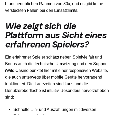
branchenüblichen Rahmen von 30x, und es gibt keine
versteckten Fallen bei den Einsatzlimits.
Wie zeigt sich die
Plattform aus Sicht eines
erfahrenen Spielers?
Ein erfahrener Spieler schätzt neben Spielvielfalt und
Bonus auch die technische Umsetzung und den Support.
iWild Casino punktet hier mit einer responsiven Website,
die auch unterwegs über mobile Geräte hervorragend
funktioniert. Die Ladezeiten sind kurz, und die
Benutzeroberfläche ist intuitiv. Besonders hervorzuheben
sind:
Schnelle Ein- und Auszahlungen mit diversen