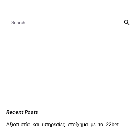
Search
for
Recent Posts
Αξιοπιστία_και_υπηρεσίες_στοίχημα_με_το_22bet
Απρόβλεπτη_διαδρομή_και_plinko_casino_για_την_από