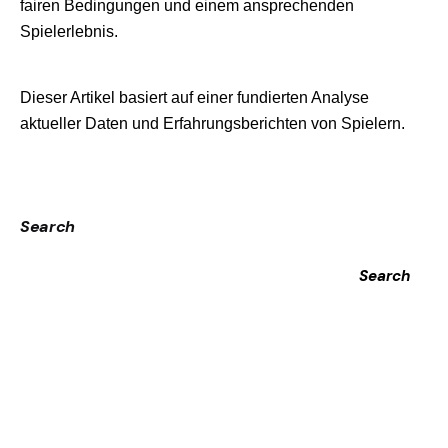
fairen Bedingungen und einem ansprechenden
Spielerlebnis.
Dieser Artikel basiert auf einer fundierten Analyse
aktueller Daten und Erfahrungsberichten von Spielern.
Search
Search