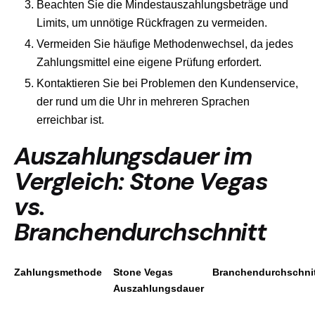
Beachten Sie die Mindestauszahlungsbeträge und
Limits, um unnötige Rückfragen zu vermeiden.
Vermeiden Sie häufige Methodenwechsel, da jedes
Zahlungsmittel eine eigene Prüfung erfordert.
Kontaktieren Sie bei Problemen den Kundenservice,
der rund um die Uhr in mehreren Sprachen
erreichbar ist.
Auszahlungsdauer im
Vergleich: Stone Vegas
vs.
Branchendurchschnitt
Zahlungsmethode
Stone Vegas
Branchendurchschni
Auszahlungsdauer