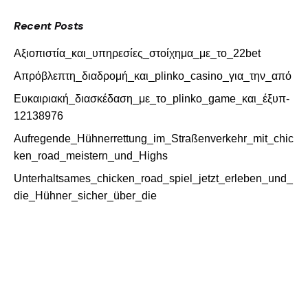
Recent Posts
Αξιοπιστία_και_υπηρεσίες_στοίχημα_με_το_22bet
Απρόβλεπτη_διαδρομή_και_plinko_casino_για_την_από
Ευκαιριακή_διασκέδαση_με_το_plinko_game_και_έξυπ-
12138976
Aufregende_Hühnerrettung_im_Straßenverkehr_mit_chic
ken_road_meistern_und_Highs
Unterhaltsames_chicken_road_spiel_jetzt_erleben_und_
die_Hühner_sicher_über_die