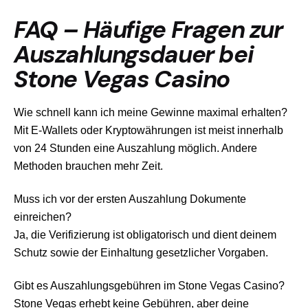
FAQ – Häufige Fragen zur
Auszahlungsdauer bei
Stone Vegas Casino
Wie schnell kann ich meine Gewinne maximal erhalten?
Mit E-Wallets oder Kryptowährungen ist meist innerhalb
von 24 Stunden eine Auszahlung möglich. Andere
Methoden brauchen mehr Zeit.
Muss ich vor der ersten Auszahlung Dokumente
einreichen?
Ja, die Verifizierung ist obligatorisch und dient deinem
Schutz sowie der Einhaltung gesetzlicher Vorgaben.
Gibt es Auszahlungsgebühren im Stone Vegas Casino?
Stone Vegas erhebt keine Gebühren, aber deine