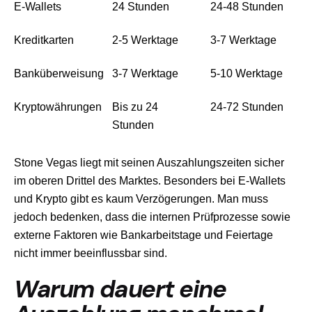
E-Wallets
24 Stunden
24-48 Stunden
Kreditkarten
2-5 Werktage
3-7 Werktage
Banküberweisung
3-7 Werktage
5-10 Werktage
Kryptowährungen
Bis zu 24
24-72 Stunden
Stunden
Stone Vegas liegt mit seinen Auszahlungszeiten sicher
im oberen Drittel des Marktes. Besonders bei E-Wallets
und Krypto gibt es kaum Verzögerungen. Man muss
jedoch bedenken, dass die internen Prüfprozesse sowie
externe Faktoren wie Bankarbeitstage und Feiertage
nicht immer beeinflussbar sind.
Warum dauert eine