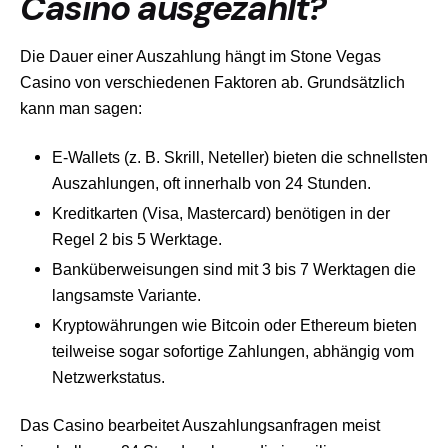
Casino ausgezahlt?
Die Dauer einer Auszahlung hängt im Stone Vegas
Casino von verschiedenen Faktoren ab. Grundsätzlich
kann man sagen:
E-Wallets (z. B. Skrill, Neteller) bieten die schnellsten
Auszahlungen, oft innerhalb von 24 Stunden.
Kreditkarten (Visa, Mastercard) benötigen in der
Regel 2 bis 5 Werktage.
Banküberweisungen sind mit 3 bis 7 Werktagen die
langsamste Variante.
Kryptowährungen wie Bitcoin oder Ethereum bieten
teilweise sogar sofortige Zahlungen, abhängig vom
Netzwerkstatus.
Das Casino bearbeitet Auszahlungsanfragen meist