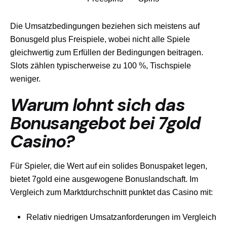
Die Umsatzbedingungen beziehen sich meistens auf
Bonusgeld plus Freispiele, wobei nicht alle Spiele
gleichwertig zum Erfüllen der Bedingungen beitragen.
Slots zählen typischerweise zu 100 %, Tischspiele
weniger.
Warum lohnt sich das
Bonusangebot bei 7gold
Casino?
Für Spieler, die Wert auf ein solides Bonuspaket legen,
bietet 7gold eine ausgewogene Bonuslandschaft. Im
Vergleich zum Marktdurchschnitt punktet das Casino mit:
Relativ niedrigen Umsatzanforderungen im Vergleich