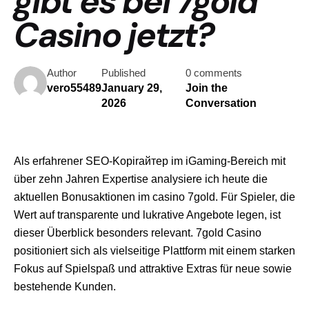
gibt es bei 7gold
Casino jetzt?
Author
Published
0 comments
vero55489
January 29,
Join the
2026
Conversation
Als erfahrener SEO-Kopiraйтер im iGaming-Bereich mit
über zehn Jahren Expertise analysiere ich heute die
aktuellen Bonusaktionen im
casino 7gold
. Für Spieler, die
Wert auf transparente und lukrative Angebote legen, ist
dieser Überblick besonders relevant. 7gold Casino
positioniert sich als vielseitige Plattform mit einem starken
Fokus auf Spielspaß und attraktive Extras für neue sowie
bestehende Kunden.