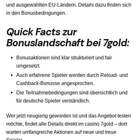
und ausgewählten EU-Ländern. Details dazu finden sich
in den Bonusbedingungen.
Quick Facts zur
Bonuslandschaft bei 7gold:
Bonusaktionen sind klar strukturiert und fair
umgesetzt.
Auch erfahrene Spieler werden durch Reload- und
Cashback-Bonusse angesprochen.
Die Teilnahmebedingungen sind übersichtlich und
für deutsche Spieler verständlich.
Wer jetzt neugierig geworden ist und das Angebot testen
möchte, findet alle Details direkt im
casino 7gold
– dort
warten umfangreiche Aktionen auf neue und treue
Spieler.