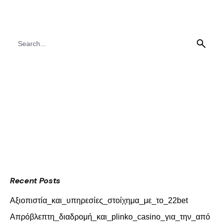
Search
for
Recent Posts
Αξιοπιστία_και_υπηρεσίες_στοίχημα_με_το_22bet
Απρόβλεπτη_διαδρομή_και_plinko_casino_για_την_από