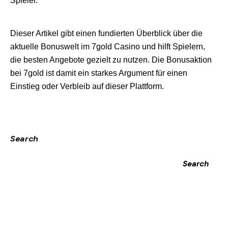
Dieser Artikel gibt einen fundierten Überblick über die
aktuelle Bonuswelt im 7gold Casino und hilft Spielern,
die besten Angebote gezielt zu nutzen. Die Bonusaktion
bei 7gold ist damit ein starkes Argument für einen
Einstieg oder Verbleib auf dieser Plattform.
Search
Search