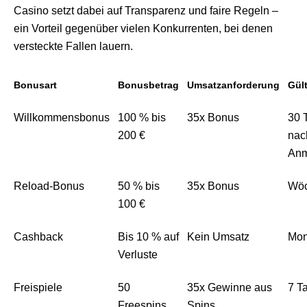
Casino setzt dabei auf Transparenz und faire Regeln –
ein Vorteil gegenüber vielen Konkurrenten, bei denen
versteckte Fallen lauern.
Bonusart
Bonusbetrag
Umsatzanforderung
Gült
Willkommensbonus
100 % bis
35x Bonus
30 
200 €
nac
Anm
Reload-Bonus
50 % bis
35x Bonus
Wöc
100 €
Cashback
Bis 10 % auf
Kein Umsatz
Mon
Verluste
Freispiele
50
35x Gewinne aus
7 T
Freespins
Spins