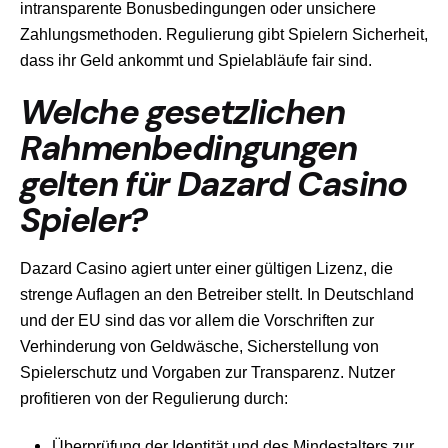
intransparente Bonusbedingungen oder unsichere
Zahlungsmethoden. Regulierung gibt Spielern Sicherheit,
dass ihr Geld ankommt und Spielabläufe fair sind.
Welche gesetzlichen
Rahmenbedingungen
gelten für Dazard Casino
Spieler?
Dazard Casino agiert unter einer gültigen Lizenz, die
strenge Auflagen an den Betreiber stellt. In Deutschland
und der EU sind das vor allem die Vorschriften zur
Verhinderung von Geldwäsche, Sicherstellung von
Spielerschutz und Vorgaben zur Transparenz. Nutzer
profitieren von der Regulierung durch:
Überprüfung der Identität und des Mindestalters zur