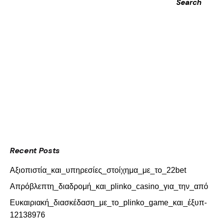
Search
Recent Posts
Αξιοπιστία_και_υπηρεσίες_στοίχημα_με_το_22bet
Απρόβλεπτη_διαδρομή_και_plinko_casino_για_την_από
Ευκαιριακή_διασκέδαση_με_το_plinko_game_και_έξυπ-
12138976