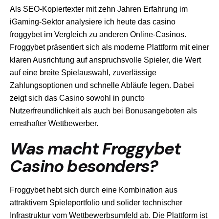
Als SEO-Kopiertexter mit zehn Jahren Erfahrung im
iGaming-Sektor analysiere ich heute das
casino
froggybet
im Vergleich zu anderen Online-Casinos.
Froggybet präsentiert sich als moderne Plattform mit einer
klaren Ausrichtung auf anspruchsvolle Spieler, die Wert
auf eine breite Spielauswahl, zuverlässige
Zahlungsoptionen und schnelle Abläufe legen. Dabei
zeigt sich das Casino sowohl in puncto
Nutzerfreundlichkeit als auch bei Bonusangeboten als
ernsthafter Wettbewerber.
Was macht Froggybet
Casino besonders?
Froggybet hebt sich durch eine Kombination aus
attraktivem Spieleportfolio und solider technischer
Infrastruktur vom Wettbewerbsumfeld ab. Die Plattform ist