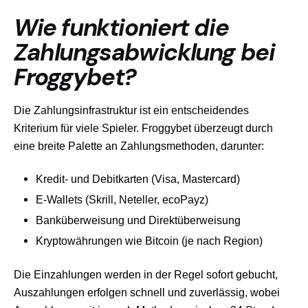
Wie funktioniert die
Zahlungsabwicklung bei
Froggybet?
Die Zahlungsinfrastruktur ist ein entscheidendes
Kriterium für viele Spieler. Froggybet überzeugt durch
eine breite Palette an Zahlungsmethoden, darunter:
Kredit- und Debitkarten (Visa, Mastercard)
E-Wallets (Skrill, Neteller, ecoPayz)
Banküberweisung und Direktüberweisung
Kryptowährungen wie Bitcoin (je nach Region)
Die Einzahlungen werden in der Regel sofort gebucht,
Auszahlungen erfolgen schnell und zuverlässig, wobei