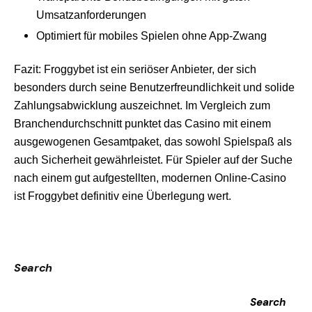
Umsatzanforderungen
Optimiert für mobiles Spielen ohne App-Zwang
Fazit: Froggybet ist ein seriöser Anbieter, der sich
besonders durch seine Benutzerfreundlichkeit und solide
Zahlungsabwicklung auszeichnet. Im Vergleich zum
Branchendurchschnitt punktet das Casino mit einem
ausgewogenen Gesamtpaket, das sowohl Spielspaß als
auch Sicherheit gewährleistet. Für Spieler auf der Suche
nach einem gut aufgestellten, modernen Online-Casino
ist Froggybet definitiv eine Überlegung wert.
Search
Search