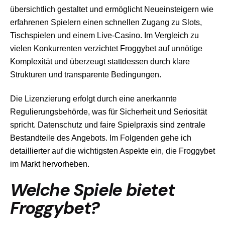
übersichtlich gestaltet und ermöglicht Neueinsteigern wie
erfahrenen Spielern einen schnellen Zugang zu Slots,
Tischspielen und einem Live-Casino. Im Vergleich zu
vielen Konkurrenten verzichtet Froggybet auf unnötige
Komplexität und überzeugt stattdessen durch klare
Strukturen und transparente Bedingungen.
Die Lizenzierung erfolgt durch eine anerkannte
Regulierungsbehörde, was für Sicherheit und Seriosität
spricht. Datenschutz und faire Spielpraxis sind zentrale
Bestandteile des Angebots. Im Folgenden gehe ich
detaillierter auf die wichtigsten Aspekte ein, die Froggybet
im Markt hervorheben.
Welche Spiele bietet
Froggybet?