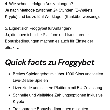
4. Wie schnell erfolgen Auszahlungen?
Je nach Methode zwischen 24 Stunden (E-Wallets,
Krypto) und bis zu fünf Werktagen (Banküberweisung).
5. Eignet sich Froggybet für Anfänger?
Ja, die übersichtliche Plattform und transparente
Bonusbedingungen machen es auch für Einsteiger
attraktiv.
Quick facts zu Froggybet
Breites Spielangebot mit über 1000 Slots und vielen
Live-Dealer-Spielen
Lizenzierte und sichere Plattform mit EU-Zulassung
Schnelle und vielfältige Zahlungsoptionen inklusive
Krypto
Transparente Bonusbedingungen mit guten