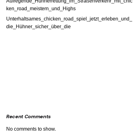
Aufregende_Hühnerrettung_im_Straßenverkehr_mit_chic
ken_road_meistern_und_Highs
Unterhaltsames_chicken_road_spiel_jetzt_erleben_und_
die_Hühner_sicher_über_die
Recent Comments
No comments to show.