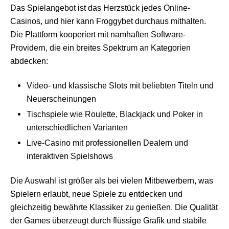
Das Spielangebot ist das Herzstück jedes Online-
Casinos, und hier kann Froggybet durchaus mithalten.
Die Plattform kooperiert mit namhaften Software-
Providern, die ein breites Spektrum an Kategorien
abdecken:
Video- und klassische Slots mit beliebten Titeln und
Neuerscheinungen
Tischspiele wie Roulette, Blackjack und Poker in
unterschiedlichen Varianten
Live-Casino mit professionellen Dealern und
interaktiven Spielshows
Die Auswahl ist größer als bei vielen Mitbewerbern, was
Spielern erlaubt, neue Spiele zu entdecken und
gleichzeitig bewährte Klassiker zu genießen. Die Qualität
der Games überzeugt durch flüssige Grafik und stabile