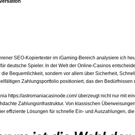
versation
ahrener SEO-Kopiertexter im iGaming-Bereich analysiere ich he
 für deutsche Spieler. In der Welt der Online-Casinos entscheid
 die Bequemlichkeit, sondern vor allem über Sicherheit, Schnellig
elfältigen Zahlungsportfolio positioniert, das den Bedürfnissen 
ania
https://astromaniacasinode.com/
überzeugt nicht nur mit ei
chdachte Zahlungsinfrastruktur. Von klassischen Überweisungen
ier effiziente Lösungen für schnelle Ein- und Auszahlungen, di