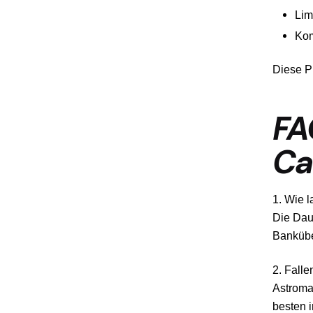
Lim
Kom
Diese Pu
FA
Ca
1. Wie 
Die Dau
Bankübe
2. Fall
Astroma
besten 