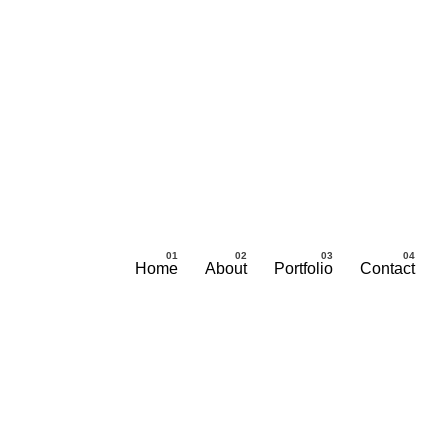
Home
About
Portfolio
Contact