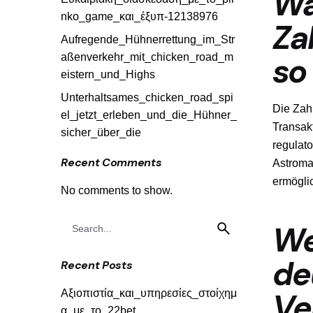
Wa
nko_game_και_έξυπ-12138976
Za
Aufregende_Hühnerrettung_im_Str
aßenverkehr_mit_chicken_road_m
so
eistern_und_Highs
Unterhaltsames_chicken_road_spi
Die Zah
el_jetzt_erleben_und_die_Hühner_
Transak
sicher_über_die
regulat
Recent Comments
Astroma
ermöglic
No comments to show.
Search
We
for
de
Recent Posts
Αξιοπιστία_και_υπηρεσίες_στοίχημ
Ve
α_με_το_22bet