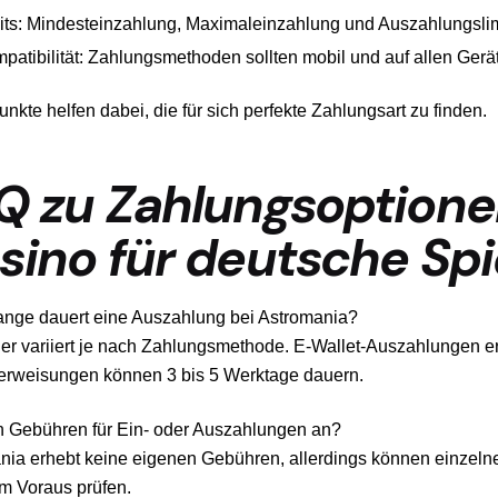
its: Mindesteinzahlung, Maximaleinzahlung und Auszahlungsli
patibilität: Zahlungsmethoden sollten mobil und auf allen Gerät
nkte helfen dabei, die für sich perfekte Zahlungsart zu finden.
Q zu Zahlungsoptione
sino für deutsche Spi
lange dauert eine Auszahlung bei Astromania?
er variiert je nach Zahlungsmethode. E-Wallet-Auszahlungen er
rweisungen können 3 bis 5 Werktage dauern.
en Gebühren für Ein- oder Auszahlungen an?
nia erhebt keine eigenen Gebühren, allerdings können einzel
im Voraus prüfen.